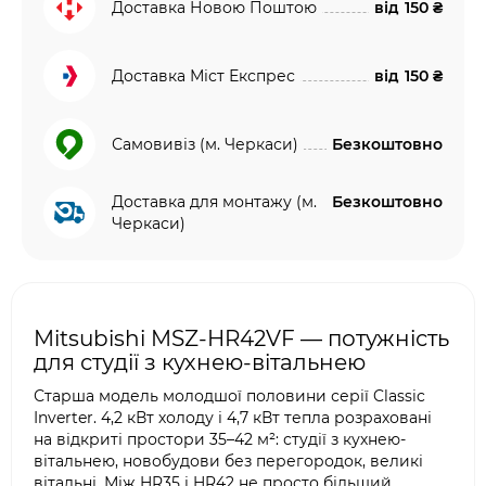
Доставка Новою Поштою
від
150 ₴
Доставка Міст Експрес
від
150 ₴
Самовивіз (м. Черкаси)
Безкоштовно
Доставка для монтажу (м.
Безкоштовно
Черкаси)
Mitsubishi MSZ-HR42VF — потужність
для студії з кухнею-вітальнею
Старша модель молодшої половини серії Classic
Inverter. 4,2 кВт холоду і 4,7 кВт тепла розраховані
на відкриті простори 35–42 м²: студії з кухнею-
вітальнею, новобудови без перегородок, великі
вітальні. Між HR35 і HR42 не просто більший