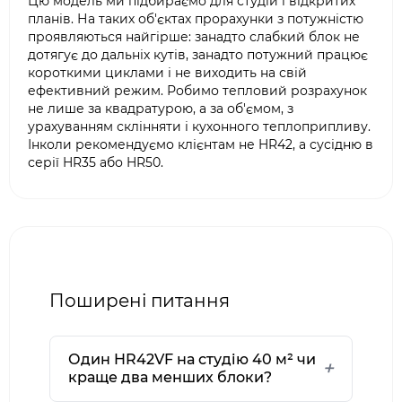
Цю модель ми підбираємо для студій і відкритих
планів. На таких об'єктах прорахунки з потужністю
проявляються найгірше: занадто слабкий блок не
дотягує до дальніх кутів, занадто потужний працює
короткими циклами і не виходить на свій
ефективний режим. Робимо тепловий розрахунок
не лише за квадратурою, а за об'ємом, з
урахуванням склінняти і кухонного теплоприпливу.
Інколи рекомендуємо клієнтам не HR42, а сусідню в
серії HR35 або HR50.
Поширені питання
Один HR42VF на студію 40 м² чи
краще два менших блоки?