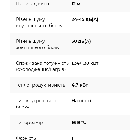
Перепад висот
12 м
Рівень шуму
24-45 дБ(А)
внутрішнього блоку
Рівень шуму
50 дБ(А)
зовнішнього блоку
Споживана потужність
1,34/1,30 кВт
(охолодження/нагрів)
Теплопродуктивність
4,7 кВт
Тип внутрішнього
Настінні
блоку
Типорозмір
16 BTU
Фазність
1