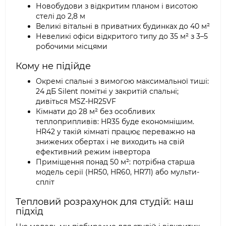
Новобудови з відкритим планом і висотою
стелі до 2,8 м
Великі вітальні в приватних будинках до 40 м²
Невеликі офіси відкритого типу до 35 м² з 3–5
робочими місцями
Кому не підійде
Окремі спальні з вимогою максимальної тиші:
24 дБ Silent помітні у закритій спальні;
дивіться MSZ-HR25VF
Кімнати до 28 м² без особливих
теплоприпливів: HR35 буде економнішим.
HR42 у такій кімнаті працює переважно на
знижених обертах і не виходить на свій
ефективний режим інвертора
Приміщення понад 50 м²: потрібна старша
модель серії (HR50, HR60, HR71) або мульти-
спліт
Тепловий розрахунок для студій: наш
підхід