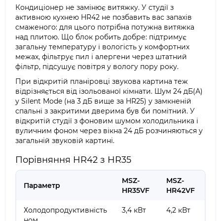
Кондиціонер не замінює витяжку. У студії з
активною кухнею HR42 не позбавить вас запахів
смаженого: для цього потрібна потужна витяжка
над плитою. Що блок робить добре: підтримує
загальну температуру і вологість у комфортних
межах, фільтрує пил і алергени через штатний
фільтр, підсушує повітря у вологу пору року.
При відкритій планіровці звукова картина теж
відрізняється від ізольованої кімнати. Шум 24 дБ(А)
у Silent Mode (на 3 дБ вище за HR25) у замкненій
спальні з закритими дверима був би помітний. У
відкритій студії з фоновим шумом холодильника і
вуличним фоном через вікна 24 дБ розчиняються у
загальній звуковій картині.
Порівняння HR42 з HR35
MSZ-
MSZ-
Параметр
HR35VF
HR42VF
Холодопродуктивність
3,4 кВт
4,2 кВт
ном.