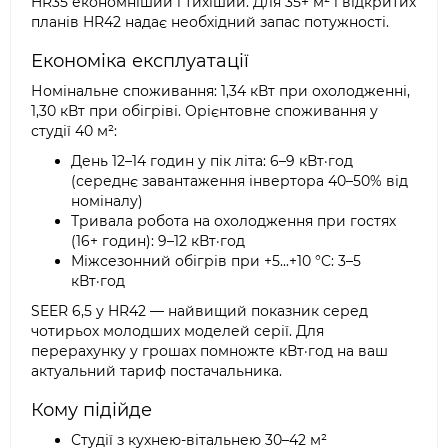
HR35 економніший і тихіший. Для 35+ м² і відкритих
планів HR42 надає необхідний запас потужності.
Економіка експлуатації
Номінальне споживання: 1,34 кВт при охолодженні,
1,30 кВт при обігріві. Орієнтовне споживання у
студії 40 м²:
День 12–14 годин у пік літа: 6–9 кВт·год
(середнє завантаження інвертора 40–50% від
номіналу)
Тривала робота на охолодження при гостях
(16+ годин): 9–12 кВт·год
Міжсезонний обігрів при +5...+10 °C: 3–5
кВт·год
SEER 6,5 у HR42 — найвищий показник серед
чотирьох молодших моделей серії. Для
перерахунку у грошах помножте кВт·год на ваш
актуальний тариф постачальника.
Кому підійде
Студії з кухнею-вітальнею 30–42 м²