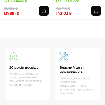
В наявності
В наявності
183855 ₴
189470 ₴
137891 ₴
142103 ₴
20 років досвіду
Власний штат
монтажників
Не просто цифра, а
тисячі реалізованих
Гарантуємо чисте та
об’єктів та перевірена
професійне
часом репутація.
встановлення без
залучення підрядників
«з вулиці»