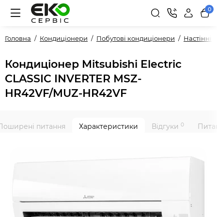
0
Головна
Кондиціонери
Побутові кондиціонери
Настінні
Кондиціонер Mitsubishi Electric
CLASSIC INVERTER MSZ-
HR42VF/MUZ-HR42VF
0
Поширені питання
Характеристики
Відгуки
Питан