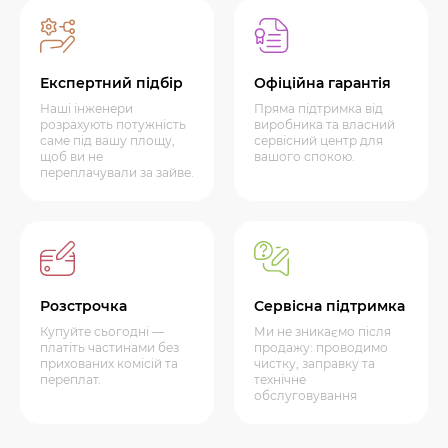
Експертний підбір
Офіційна гарантія
Наші інженери
Пряма підтримка від
розрахують потужність
виробника та власний
саме під вашу площу,
сервісний центр для
щоб ви не
вашого спокою.
переплачували за зайве.
Розстрочка
Сервісна підтримка
Купуйте сьогодні —
Ми не зникаємо після
платіть частинами без
продажу: проводимо
прихованих комісій та
чистку, заправку та
переплат.
технічне
обслуговування