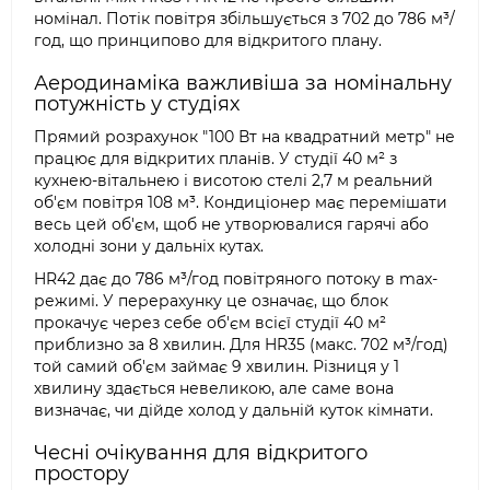
номінал. Потік повітря збільшується з 702 до 786 м³/
год, що принципово для відкритого плану.
Аеродинаміка важливіша за номінальну
потужність у студіях
Прямий розрахунок "100 Вт на квадратний метр" не
працює для відкритих планів. У студії 40 м² з
кухнею-вітальнею і висотою стелі 2,7 м реальний
об'єм повітря 108 м³. Кондиціонер має перемішати
весь цей об'єм, щоб не утворювалися гарячі або
холодні зони у дальніх кутах.
HR42 дає до 786 м³/год повітряного потоку в max-
режимі. У перерахунку це означає, що блок
прокачує через себе об'єм всієї студії 40 м²
приблизно за 8 хвилин. Для HR35 (макс. 702 м³/год)
той самий об'єм займає 9 хвилин. Різниця у 1
хвилину здається невеликою, але саме вона
визначає, чи дійде холод у дальній куток кімнати.
Чесні очікування для відкритого
простору