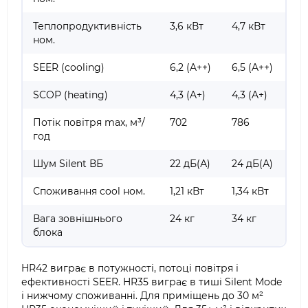
Теплопродуктивність
3,6 кВт
4,7 кВт
ном.
SEER (cooling)
6,2 (A++)
6,5 (A++)
SCOP (heating)
4,3 (A+)
4,3 (A+)
Потік повітря max, м³/
702
786
год
Шум Silent ВБ
22 дБ(А)
24 дБ(А)
Споживання cool ном.
1,21 кВт
1,34 кВт
Вага зовнішнього
24 кг
34 кг
блока
HR42 виграє в потужності, потоці повітря і
ефективності SEER. HR35 виграє в тиші Silent Mode
і нижчому споживанні. Для приміщень до 30 м²