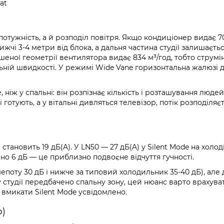
eat
отужність, а й розподіл повітря. Якщо кондиціонер видає 7
жчі 3-4 метри від блока, а дальня частина студії залишаєтьс
шеної геометрії вентилятора видає 834 м³/год, тобто струмі
льній швидкості. У режимі Wide Vane горизонтальна жалюзі 
 ніж у спальні: він розпізнає кількість і розташування людей
і готують, а у вітальні дивляться телевізор, потік розподіляє
тановить 19 дБ(A). У LN50 — 27 дБ(A) у Silent Mode на холоді
ично 6 дБ — це приблизно подвоєне відчуття гучності.
шепоту 30 дБ і нижче за типовий холодильник 35-40 дБ), але 
 студії передбачено спальну зону, цей нюанс варто врахува
м вмикати Silent Mode усвідомлено.
ю)