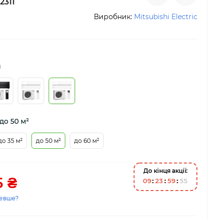
2311
Виробник:
Mitsubishi Electric
й
до 50 м²
до 35 м²
до 50 м²
до 60 м²
До кінця акції:
5 ₴
0
9
2
3
5
9
5
4
евше?