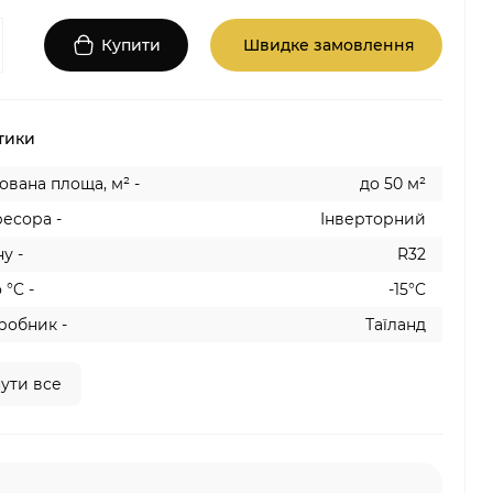
Купити
Швидке замовлення
тики
вана площа, м² -
до 50 м²
есора -
Інверторний
у -
R32
 °C -
-15°C
робник -
Таїланд
ути все