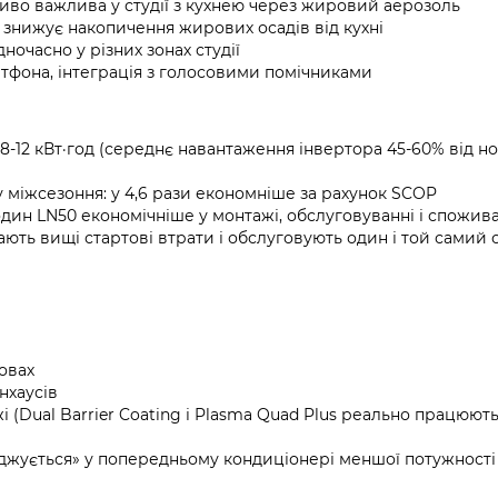
иво важлива у студії з кухнею через жировий аерозоль
знижує накопичення жирових осадів від кухні
ночасно у різних зонах студії
тфона, інтеграція з голосовими помічниками
~8-12 кВт·год (середнє навантаження інвертора 45-60% від н
у міжсезоння: у 4,6 рази економніше за рахунок SCOP
один LN50 економічніше у монтажі, обслуговуванні і спожив
ють вищі стартові втрати і обслуговують один і той самий о
овах
нхаусів
 (Dual Barrier Coating і Plasma Quad Plus реально працюют
оджується» у попередньому кондиціонері меншої потужності