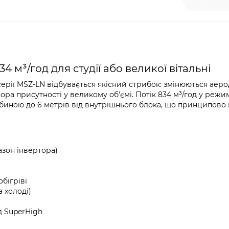
4 м³/год для студії або великої вітальні
у серії MSZ-LN відбувається якісний стрибок: змінюються аер
ора присутності у великому об'ємі. Потік 834 м³/год у режи
биною до 6 метрів від внутрішнього блока, що принципово
пазон інвертора)
обігріві
а холоді)
од SuperHigh