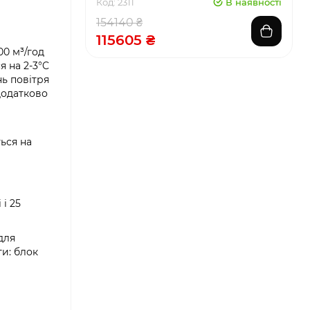
Код: 2311
В наявності
154140 ₴
115605 ₴
00 м³/год
я на 2-3°C
нь повітря
додатково
ться на
 і 25
для
ти: блок