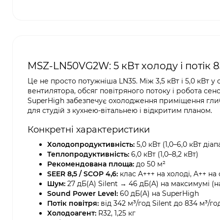
MSZ-LN50VG2W: 5 кВт холоду і потік 83
Це не просто потужніша LN35. Між 3,5 кВт і 5,0 кВт 
вентилятора, обсяг повітряного потоку і робота сенс
SuperHigh забезпечує охолодження приміщення гли
для студій з кухнею-вітальнею і відкритим планом.
Конкретні характеристики
Холодопродуктивність:
5,0 кВт (1,0–6,0 кВт діа
Теплопродуктивність:
6,0 кВт (1,0–8,2 кВт)
Рекомендована площа:
до 50 м²
SEER 8,5 / SCOP 4,6:
клас A+++ на холоді, A++ на 
Шум:
27 дБ(A) Silent → 46 дБ(A) на максимумі (н
Sound Power Level:
60 дБ(A) на SuperHigh
Потік повітря:
від 342 м³/год Silent до 834 м³/г
Холодоагент:
R32, 1,25 кг