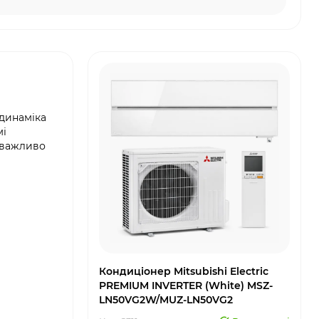
одинаміка
мі
 важливо
Кондиціонер Mitsubishi Electric
PREMIUM INVERTER (White) MSZ-
LN50VG2W/MUZ-LN50VG2