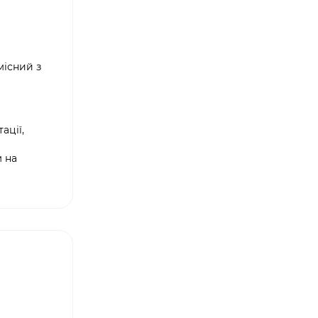
місний з
ації,
м на