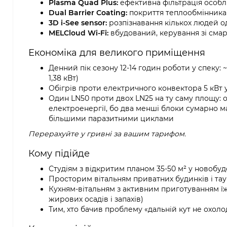
Plasma Quad Plus:
ефективна фільтрація особл
Dual Barrier Coating:
покриття теплообмінника 
3D i-See sensor:
розпізнавання кількох людей од
MELCloud Wi-Fi:
вбудований, керування зі смар
Економіка для великого приміщення
Денний пік сезону 12-14 годин роботи у спеку: 
1,38 кВт)
Обігрів проти електричного конвектора 5 кВт 
Один LN50 проти двох LN25 на ту саму площу: 
електроенергії, бо два менші блоки сумарно ма
більшими паразитними циклами
Перерахуйте у гривні за вашим тарифом.
Кому підійде
Студіям з відкритим планом 35-50 м² у новобуд
Просторим вітальням приватних будинків і тау
Кухням-вітальням з активним приготуванням їжі
жирових осадів і запахів)
Тим, хто бачив проблему «дальній кут не охол