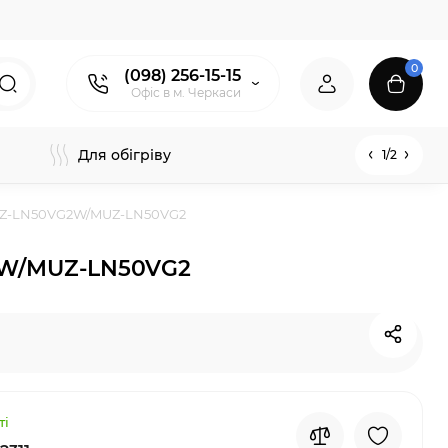
0
(098) 256-15-15
Офіс в м. Черкаси
Для обігріву
1/2
 MSZ-LN50VG2W/MUZ-LN50VG2
G2W/MUZ-LN50VG2
ті