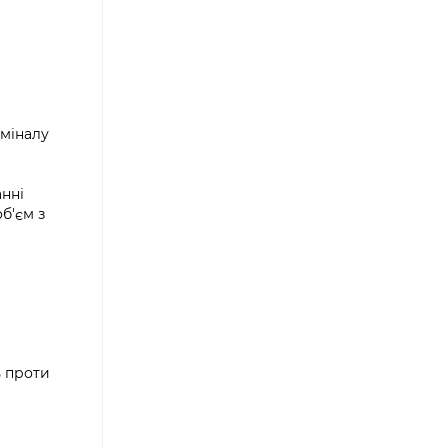
оміналу
анні
б'єм з
ь проти