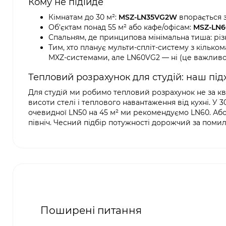
Кому не підійде
Кімнатам до 30 м²:
MSZ-LN35VG2W
впорається з
Об'єктам понад 55 м² або кафе/офісам:
MSZ-LN
Спальням, де принципова мінімальна тиша: різн
Тим, хто планує мульти-спліт-систему з кілько
MXZ-системами, але LN60VG2 — ні (це важливо
Тепловий розрахунок для студій: наш під
Для студій ми робимо тепловий розрахунок не за квад
висоти стелі і теплового навантаження від кухні. У 
очевидної LN50 на 45 м² ми рекомендуємо LN60. Або 
північ. Чесний підбір потужності дорожчий за помилку
Поширені питання