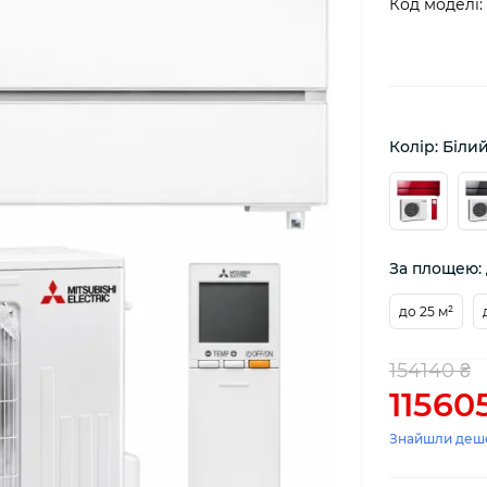
Код моделі:
Колір: Біли
За площею: 
до 25 м²
154140 ₴
11560
Знайшли деш