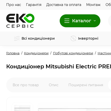
Про нас
Гарантія
Доставка та оплата
Монтаж
Об
Каталог
Всі кондиціонери
Інверторні
Головна
Кондиціонери
Побутові кондиціонери
Настінн
Кондиціонер Mitsubishi Electric 
Все про товар
Опис
Поширені питання