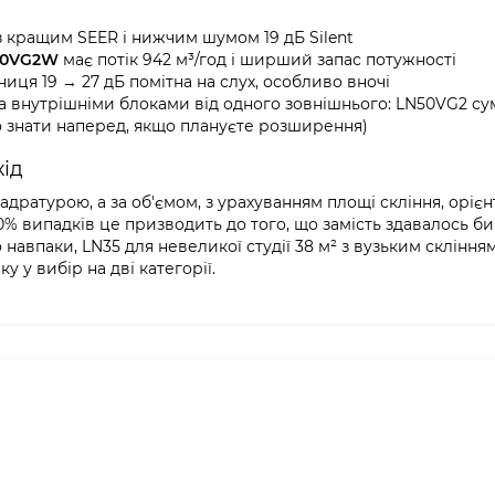
 кращим SEER і нижчим шумом 19 дБ Silent
60VG2W
має потік 942 м³/год і ширший запас потужності
иця 19 → 27 дБ помітна на слух, особливо вночі
ма внутрішніми блоками від одного зовнішнього: LN50VG2 су
 знати наперед, якщо плануєте розширення)
хід
ратурою, а за об'ємом, з урахуванням площі скління, орієнт
30% випадків це призводить до того, що замість здавалось би
навпаки, LN35 для невеликої студії 38 м² з вузьким скління
 у вибір на дві категорії.