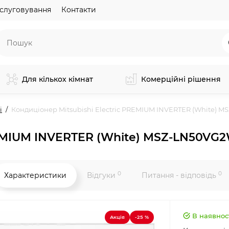
слуговування
Контакти
Для кількох кімнат
Комерційні рішення
і
Кондиціонер Mitsubishi Electric PREMIUM INVERTER (White)
PREMIUM INVERTER (White) MSZ-LN50V
0
0
Характеристики
Відгуки
Питання - відповідь
В наявнос
Акція
-25 %