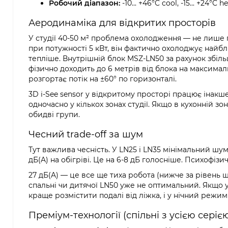
Робочий діапазон:
-10... +46°C cool, -15... +24°C h
Аеродинаміка для відкритих просторів
У студії 40-50 м² проблема охолодження — не лише п
при потужності 5 кВт, він фактично охолоджує найбли
тепліше. Внутрішній блок MSZ-LN50 за рахунок збіль
фізично доходить до 6 метрів від блока на максима
розгортає потік на ±60° по горизонталі.
3D i-See sensor у відкритому просторі працює інакше,
одночасно у кількох зонах студії. Якщо в кухонній зон
обидві групи.
Чесний trade-off за шум
Тут важлива чесність. У LN25 і LN35 мінімальний шум с
дБ(A) на обігріві. Це на 6-8 дБ голосніше. Психофіз
27 дБ(A) — це все ще тиха робота (нижче за рівень 
спальні чи дитячої LN50 уже не оптимальний. Якщо у
краще розмістити подалі від ліжка, і у нічний режи
Преміум-технології (спільні з усією серіє