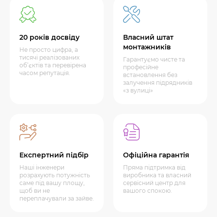
20 років досвіду
Власний штат
монтажників
Не просто цифра, а
тисячі реалізованих
Гарантуємо чисте та
об’єктів та перевірена
професійне
часом репутація.
встановлення без
залучення підрядників
«з вулиці»
Експертний підбір
Офіційна гарантія
Наші інженери
Пряма підтримка від
розрахують потужність
виробника та власний
саме під вашу площу,
сервісний центр для
щоб ви не
вашого спокою.
переплачували за зайве.