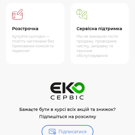
Розстрочка
Сервісна підтримка
Купуйте сьогодні —
Ми не зникаємо після
платіть частинами без
продажу: проводимо
прихованих комісій та
чистку, заправку та
переплат.
технічне
обслуговування
Бажаєте бути в курсі всіх акцій та знижок?
Підпишіться на розсилку
Підписатися