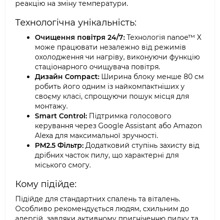
реакцію на зміну температури.
Технологічна унікальність:
Очищення повітря 24/7:
Технологія nanoe™ X
може працювати незалежно від режимів
охолодження чи нагріву, виконуючи функцію
стаціонарного очищувача повітря.
Дизайн Compact:
Ширина блоку менше 80 см
робить його одним із найкомпактніших у
своєму класі, спрощуючи пошук місця для
монтажу.
Smart Control:
Підтримка голосового
керування через Google Assistant або Amazon
Alexa для максимальної зручності.
PM2.5 Фільтр:
Додатковий ступінь захисту від
дрібних часток пилу, що характерні для
міського смогу.
Кому підійде:
Підійде для стандартних спалень та віталень.
Особливо рекомендується людям, схильним до
алергій, завдяки активному пригніченню пилку та