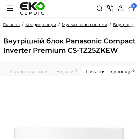
0
Головна
Кондиціонери
Мульти-спліт системи
Внутрішні 
Внутрішній блок Panasonic Compact
Inverter Premium CS-TZ25ZKEW
0
0
с
Характеристики
Відгуки
Питання - відповідь