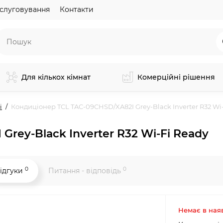
слуговування
Контакти
Для кількох кімнат
Комерційні рішення
і
Кондиціонер TCL TAC-09CHSD/XA82I Grey-Black Inverter R32 Wi
rey-Black Inverter R32 Wi-Fi Ready
0
0
ідгуки
Питання - відповідь
Немає в ная