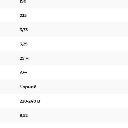
190
235
3,73
3,25
25 м
A++
Чорний
220-240 В
9,52