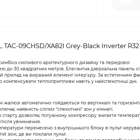
TAC-09CHSD/XA82I Grey-Black Inverter R32 
симбіоз сміливого архітектурного дизайну та передової
 до 30 квадратних метрів. Елегантна дзеркальна панель сі
 прилад на виразний елемент інтер'єру. За естетичним ф
 компенсувати теплоприпливи навіть у найспекотніші дні.
 жалюзі автоматично гойдаються по вертикалі та горизонта
лючає наявність сліпих "спекотних" зон у кімнаті.
о старту дозволяє потужному компресору знизити темпера
 після увімкнення.
ператури перенесено з внутрішнього блоку в пульт керува
й зоні, де ви поклали пульт.