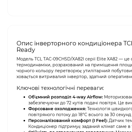
Опис інверторного кондиціонера TCL 
Ready
Модель TCL TAC-09CHSD/XA82I серії Elite XA82 — це 
термодинаміки, розрахований на приміщення площею
чорного кольору перетворює утилітарний побутовий
ховається витривалий інвертор, здатний оперативно
Ключові технологічні переваги:
Об'ємний розподіл 4-way Airflow:
Моторизовані
забезпечуючи до 72 кутів подачі повітря. Це вик
Форсоване охолодження:
Технологія швидког
повітряного потоку до 18°C всього за 30 секунд
Персоналізований комфорт (I Feel):
Датчик тем
Кондиціонер підтримує заданий клімат саме в ті