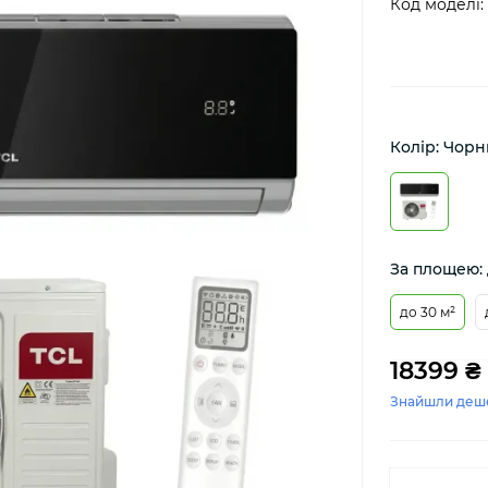
Код моделі:
Колір: Чор
За площею: 
до 30 м²
18399 ₴
Знайшли деш