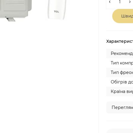
Швид
Характерис
Рекомендо
Тип компр
Тип фреон
Обігрів до
Країна ви
Переглян