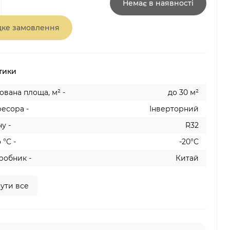
Немає в наявності
ке замовлення
тики
вана площа, м² -
до 30 м²
есора -
Інверторний
у -
R32
 °C -
-20°C
робник -
Китай
ути все