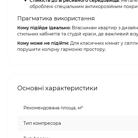
Стійкість до агресивного середовища:
Металев
оброблені спеціальним антикорозійним покрит
Прагматика використання
Кому підійде ідеально:
Власникам квартир з дизайне
стильних кабінетів та студій краси, де важливий віз
Кому може не підійти:
Для класичних кімнат у світл
порушити колірну гармонію простору.
Основні характеристики
Рекомендована площа, м²
Тип компресора