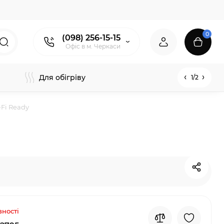
0
(098) 256-15-15
Офіс в м. Черкаси
Для обігріву
1/2
-Fi Ready
вності