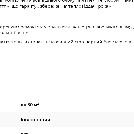
і компоненти зовнішнього блоку та ламелі теплообмінника
тям, що гарантує збереження тепловіддачі роками.
рським ремонтом у стилі лофт, індастріал або мінімалізм; 
уальний акцент.
их пастельних тонах, де масивний сіро-чорний блок може ві
до 30 м²
Інверторний