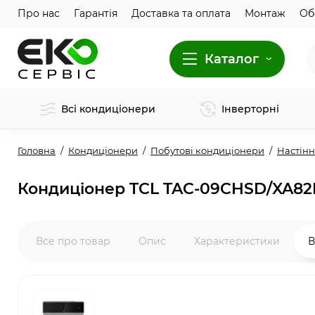
Про нас
Гарантія
Доставка та оплата
Монтаж
Об
Каталог
Всі кондиціонери
Інверторні
Головна
Кондиціонери
Побутові кондиціонери
Настінн
Кондиціонер TCL TAC-09CHSD/XA82I G
Все про товар
Опис
Характеристики
В