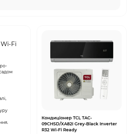
Wi-Fi
ро-
асадом
лі,
туру
Кондиціонер TCL TAC-
ння.
09CHSD/XA82I Grey-Black Inverter
R32 Wi-Fi Ready