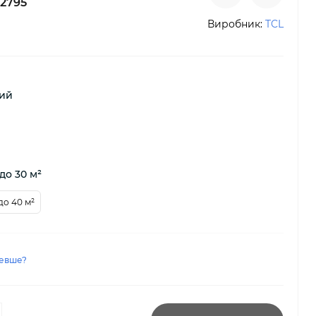
2795
Виробник:
TCL
ний
до 30 м²
до 40 м²
евше?