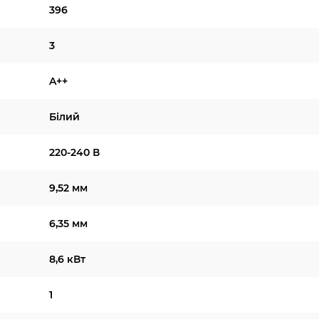
396
3
A++
Білий
220-240 В
9,52 мм
6,35 мм
8,6 кВт
1