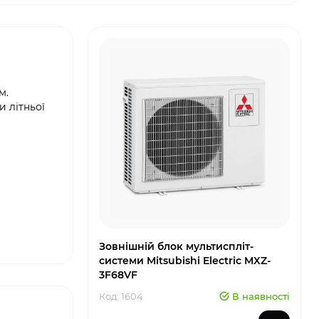
м.
и літньої
Зовнішній блок мультиспліт-
системи Mitsubishi Electric MXZ-
3F68VF
Код: 1604
В наявності