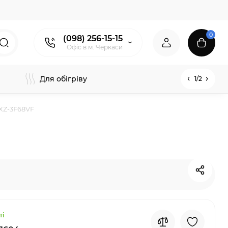
0
(098) 256-15-15
Офіс в м. Черкаси
Для обігріву
1/2
MXZ-3F68VF
ті