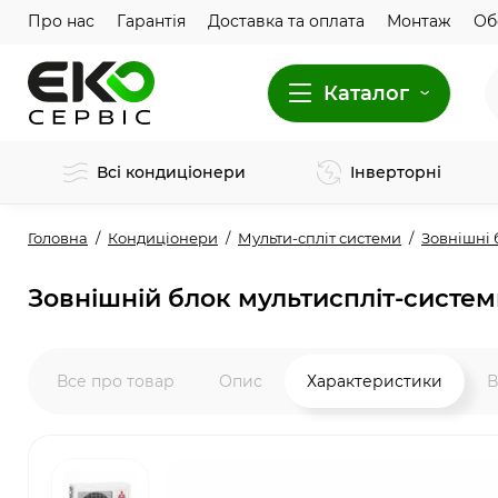
Про нас
Гарантія
Доставка та оплата
Монтаж
Об
Каталог
Всі кондиціонери
Інверторні
Головна
Кондиціонери
Мульти-спліт системи
Зовнішні 
Зовнішній блок мультиспліт-системи
Все про товар
Опис
Характеристики
В