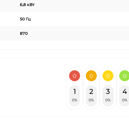
6,8 кВт
50 Гц
870
1
2
3
4
0%
0%
0%
0%