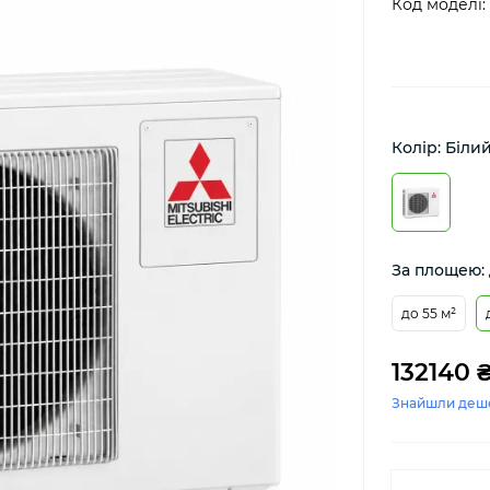
Код моделі:
Колір: Біли
За площею: 
до 55 м²
132140 
Знайшли деш