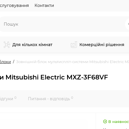
слуговування
Контакти
Для кількох кімнат
Комерційні рішення
блоки
Зовнішній блок мультиспліт-системи Mitsubishi Electric 
 Mitsubishi Electric MXZ-3F68VF
0
0
ідгуки
Питання - відповідь
В наявнос