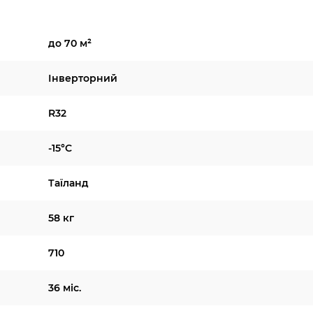
до 70 м²
Інверторний
R32
-15°C
Таїланд
58 кг
710
36 міс.