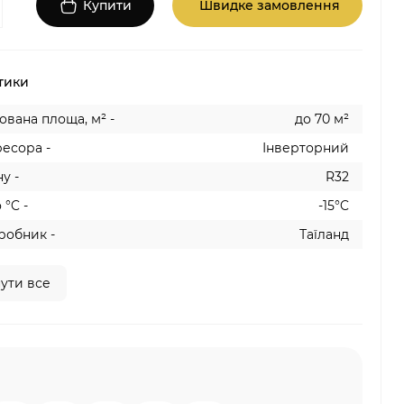
Купити
Швидке замовлення
тики
вана площа, м² -
до 70 м²
есора -
Інверторний
у -
R32
 °C -
-15°C
робник -
Таїланд
ути все