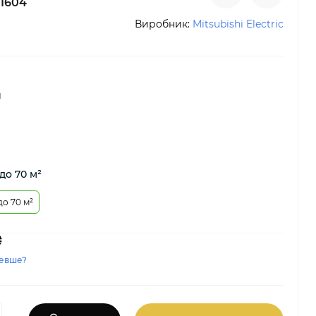
1604
Виробник:
Mitsubishi Electric
й
до 70 м²
до 70 м²
₴
евше?