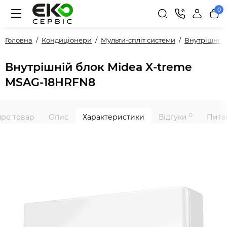
0
Головна
Кондиціонери
Мульти-спліт системи
Внутрішні 
Внутрішній блок Midea X-treme
MSAG-18HRFN8
0
про товар
Опис
Характеристики
Відгуки
Питан