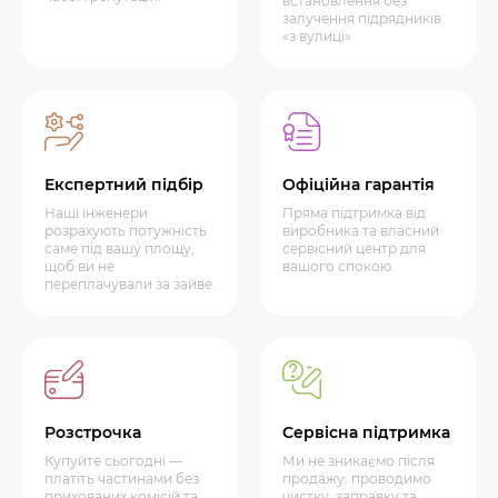
встановлення без
залучення підрядників
«з вулиці»
Експертний підбір
Офіційна гарантія
Наші інженери
Пряма підтримка від
розрахують потужність
виробника та власний
саме під вашу площу,
сервісний центр для
щоб ви не
вашого спокою.
переплачували за зайве.
Розстрочка
Сервісна підтримка
Купуйте сьогодні —
Ми не зникаємо після
платіть частинами без
продажу: проводимо
прихованих комісій та
чистку, заправку та