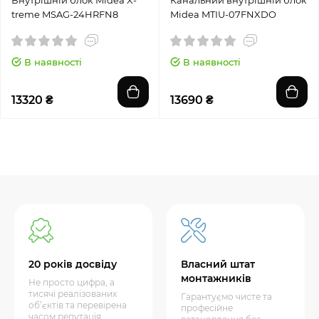
Внутрішній блок Midea X-
Канальний внутрішній блок
treme MSAG-24HRFN8
Midea MTIU-07FNXDO
В наявності
В наявності
13320 ₴
13690 ₴
20 років досвіду
Власний штат
монтажників
Не просто цифра, а
тисячі реалізованих
Гарантуємо чисте та
об’єктів та перевірена
професійне
часом репутація.