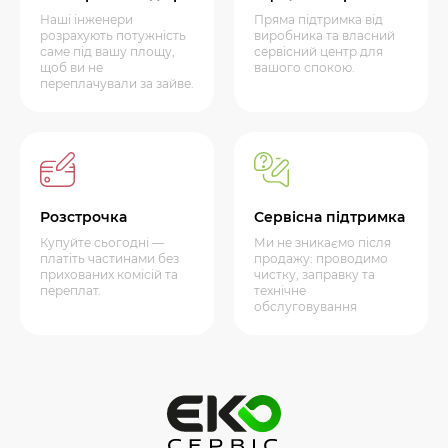
Наші інженери
Пряма підтримка від
розрахують потужність
виробника та власний
саме під вашу площу,
сервісний центр для
щоб ви не
вашого спокою.
переплачували за зайве.
Розстрочка
Сервісна підтримка
Купуйте сьогодні —
Ми не зникаємо після
платіть частинами без
продажу: проводимо
прихованих комісій та
чистку, заправку та
переплат.
технічне
обслуговування