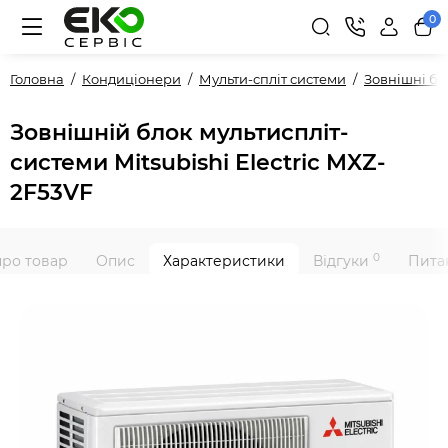
0
Головна
Кондиціонери
Мульти-спліт системи
Зовнішні б
Зовнішній блок мультиспліт-
системи Mitsubishi Electric MXZ-
2F53VF
0
про товар
Опис
Характеристики
Відгуки
Питан