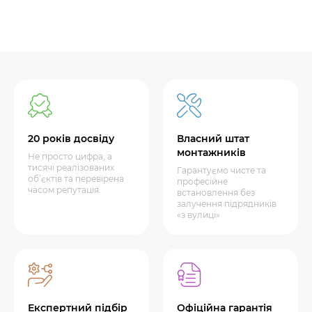
20 років досвіду
Власний штат
монтажників
Не просто цифра, а
тисячі реалізованих
Гарантуємо чисте та
об’єктів та перевірена
професійне
часом репутація.
встановлення без
залучення підрядників
«з вулиці»
Експертний підбір
Офіційна гарантія