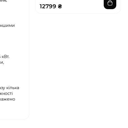
уває
12799 ₴
 іншими
 кВт.
и,
зу кілька
жності
 кажемо