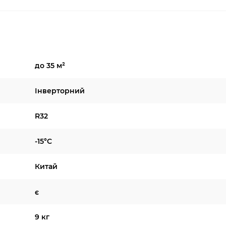
до 35 м²
Інверторний
R32
-15°C
Китай
є
9 кг