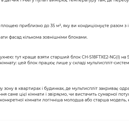
, а датчик I Feel у пульті вимірює температуру там, де переб
я площею приблизно до 35 м², яку ви кондиціонуєте разом з
ати фасад кількома зовнішніми блоками.
кухнею: тут краще взяти старший блок CH-S18FTXE2-NG(I) на 5
 кімнату: цей блок працює лише у складі мультиспліт-систем
у зону в квартирах і будинках, де мультиспліт закриває одра
я саме цієї кімнати і звіряємо, чи вистачить сумарної поту
я конкретної кімнати логічніша молодша або старша модель,