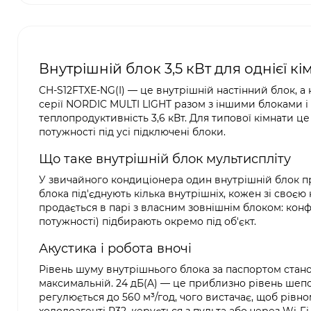
Внутрішній блок 3,5 кВт для однієї кі
CH-S12FTXE-NG(I) — це внутрішній настінний блок, а
серії NORDIC MULTI LIGHT разом з іншими блоками і в
теплопродуктивність 3,6 кВт. Для типової кімнати це
потужності під усі підключені блоки.
Що таке внутрішній блок мультиспліту
У звичайного кондиціонера один внутрішній блок пр
блока під'єднують кілька внутрішніх, кожен зі своєю
продається в парі з власним зовнішнім блоком: конфі
потужності) підбирають окремо під об'єкт.
Акустика і робота вночі
Рівень шуму внутрішнього блока за паспортом станов
максимальній. 24 дБ(A) — це приблизно рівень шепо
регулюється до 560 м³/год, чого вистачає, щоб рівн