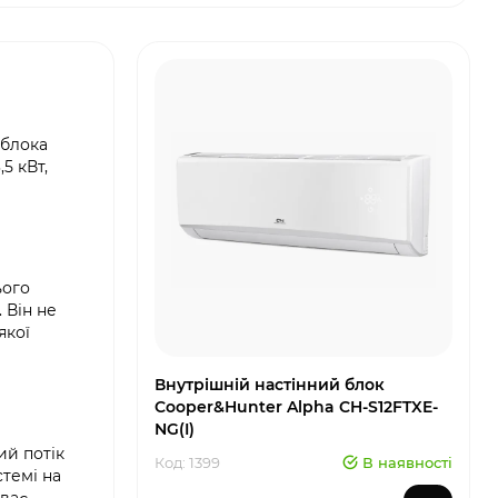
 блока
5 кВт,
ього
 Він не
якої
Внутрішній настінний блок
Cooper&Hunter Alpha CH-S12FTXE-
NG(I)
ий потік
Код: 1399
В наявності
стемі на