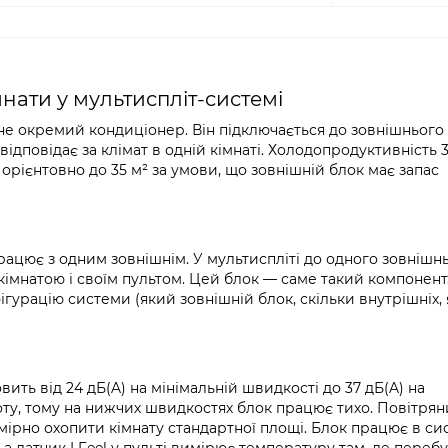
мнати у мультиспліт-системі
 не окремий кондиціонер. Він підключається до зовнішнього
ідповідає за клімат в одній кімнаті. Холодопродуктивність 3,
 орієнтовно до 35 м² за умови, що зовнішній блок має запас
ацює з одним зовнішнім. У мультиспліті до одного зовнішн
 кімнатою і своїм пультом. Цей блок — саме такий компонент.
гурацію системи (який зовнішній блок, скільки внутрішніх, 
ить від 24 дБ(A) на мінімальній швидкості до 37 дБ(A) на
ту, тому на нижчих швидкостях блок працює тихо. Повітрян
омірно охопити кімнату стандартної площі. Блок працює в си