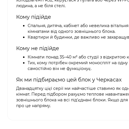
холодоагенті R32, керується з пульта або через Wi-Fi
людина, а не біля стелі.
Кому підійде
Спальня, дитяча, кабінет або невелика вітальн
кімнатами від одного зовнішнього блока.
Квартири й будинки, де важливо не захаращув
Кому не підійде
Кімнати понад 35–40 м² або студії з відкритою 
Тих, кому потрібен окремий моноспліт на одну
самостійно він не функціонує.
Як ми підбираємо цей блок у Черкасах
Дванадцятку цієї серії ми найчастіше ставимо як одн
кімнат. Перед підбором рахуємо теплове навантаженн
зовнішнього блока на всі під'єднані блоки. Якщо дл
про це напряму.