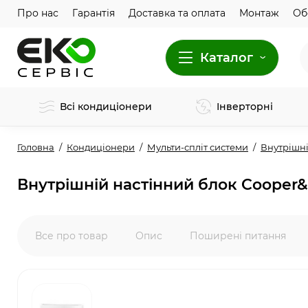
Про нас
Гарантія
Доставка та оплата
Монтаж
Об
Каталог
Всі кондиціонери
Інверторні
Головна
Кондиціонери
Мульти-спліт системи
Внутрішні
Внутрішній настінний блок Cooper&
Все про товар
Опис
Поширені питання