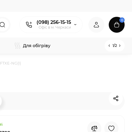
0
(098) 256-15-15
Офіс в м. Черкаси
Для обігріву
1/2
FTXE-NG(I)
ті