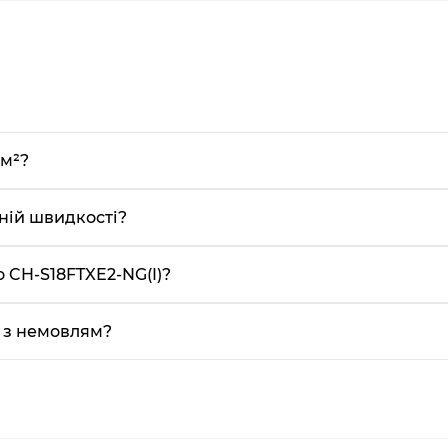
 м²?
ній швидкості?
о CH-S18FTXE2-NG(I)?
 з немовлям?