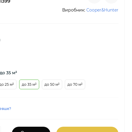
1399
Виробник:
Cooper&Hunter
й
до 35 м²
до 25 м²
до 35 м²
до 50 м²
до 70 м²
евше?