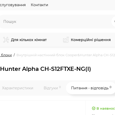
слуговування
Контакти
Для кількох кімнат
Комерційні рішення
 блоки
Внутрішній настінний блок Cooper&Hunter Alpha CH-S12
Hunter Alpha CH-S12FTXE-NG(I)
0
0
Характеристики
Відгуки
Питання - відповідь
В наявнос