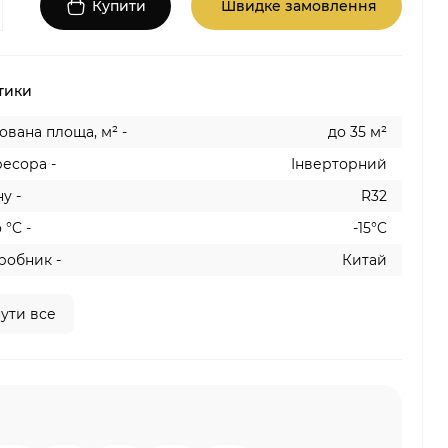
Купити
Швидке замовлення
тики
вана площа, м² -
до 35 м²
есора -
Інверторний
у -
R32
 °C -
-15°C
робник -
Китай
ути все