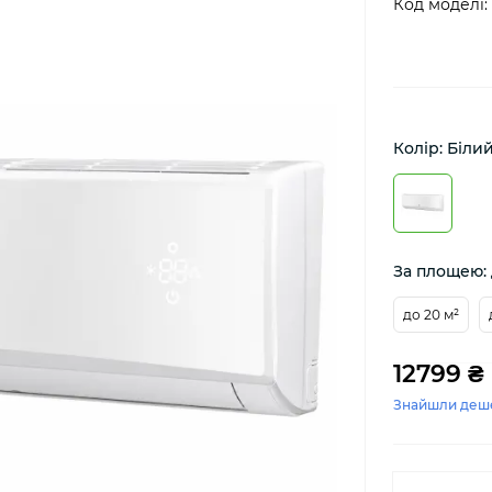
Код моделі:
Колір: Біли
За площею: 
до 20 м²
12799 ₴
Знайшли деш