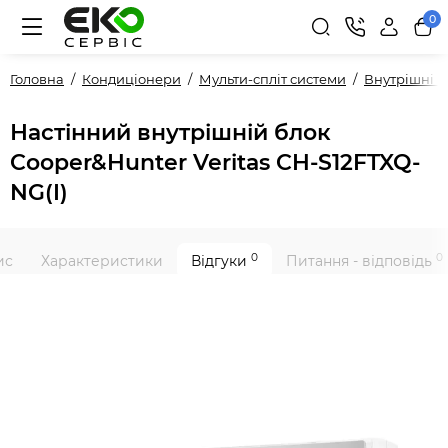
0
Головна
Кондиціонери
Мульти-спліт системи
Внутрішні 
Настінний внутрішній блок
Cooper&Hunter Veritas CH-S12FTXQ-
NG(I)
0
0
ис
Характеристики
Відгуки
Питання - відповідь