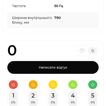
Частота
50 Гц
Ширина внутрішнього
790
блоку, мм
0
0
Написати відгук
1
2
3
4
5
0%
0%
0%
0%
0%