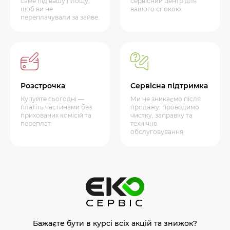
саме під вашу площу,
сервісний центр для
щоб ви не
вашого спокою.
переплачували за зайве.
Розстрочка
Сервісна підтримка
Купуйте сьогодні —
Ми не зникаємо після
платіть частинами без
продажу: проводимо
прихованих комісій та
чистку, заправку та
переплат.
технічне
обслуговування
Бажаєте бути в курсі всіх акцій та знижок?