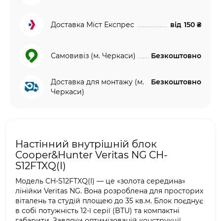
Доставка Міст Експрес
від
150 ₴
Самовивіз (м. Черкаси)
Безкоштовно
Доставка для монтажу (м.
Безкоштовно
Черкаси)
Настінний внутрішній блок
Cooper&Hunter Veritas NG CH-
S12FTXQ(I)
Модель CH-S12FTXQ(I) — це «золота середина»
лінійки Veritas NG. Вона розроблена для просторих
віталень та студій площею до 35 кв.м. Блок поєднує
в собі потужність 12-ї серії (BTU) та компактні
габарити. Завдяки оптимізованій конструкції