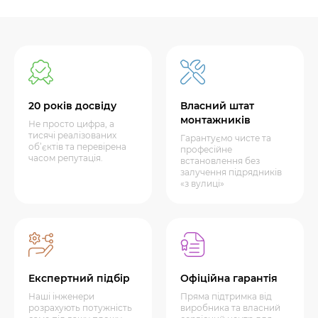
20 років досвіду
Власний штат
монтажників
Не просто цифра, а
тисячі реалізованих
Гарантуємо чисте та
об’єктів та перевірена
професійне
часом репутація.
встановлення без
залучення підрядників
«з вулиці»
Експертний підбір
Офіційна гарантія
Наші інженери
Пряма підтримка від
розрахують потужність
виробника та власний