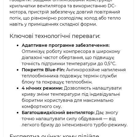
крильчатки вентилятора та використанню DC-
мотора, пристрій забезпечує довгий повітряний
потік, що рівномірно розподіляє холод або тепло
навіть у приміщеннях складної форми.
Ключові технологічні переваги:
Адаптивне програмне забезпечення:
Оптимізує роботу компресора в широкому
діапазоні частот обертання, що підвищує
точність підтримки температури до 0,5°C.
Покриття Blue-Fin:
Антикорозійне напилення
теплообмінника подовжує термін служби
блоку та покращує теплообмін.
4 нічних режими:
Дозволяють налаштувати
криву зміни температури під індивідуальні
біоритми користувача для максимально
комфортного сну.
Багатошвидкісний вентилятор:
Дає змогу
точно налаштувати силу обдування — від
легкого бризу до інтенсивного турбо-режиму.
Експертна оцінка: кому підійде