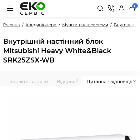
0
Головна
Кондиціонери
Мульти-спліт системи
Внутрішні 
Внутрішній настінний блок
Mitsubishi Heavy White&Black
SRK25ZSX-WB
0
0
с
Характеристики
Відгуки
Питання - відповідь