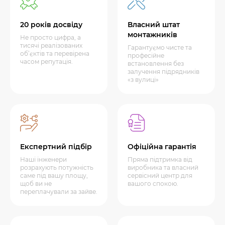
20 років досвіду
Власний штат
монтажників
Не просто цифра, а
тисячі реалізованих
Гарантуємо чисте та
об’єктів та перевірена
професійне
часом репутація.
встановлення без
залучення підрядників
«з вулиці»
Експертний підбір
Офіційна гарантія
Наші інженери
Пряма підтримка від
розрахують потужність
виробника та власний
саме під вашу площу,
сервісний центр для
щоб ви не
вашого спокою.
переплачували за зайве.