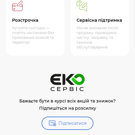
Розстрочка
Сервісна підтримка
Купуйте сьогодні —
Ми не зникаємо після
платіть частинами без
продажу: проводимо
прихованих комісій та
чистку, заправку та
переплат.
технічне
обслуговування
Бажаєте бути в курсі всіх акцій та знижок?
Підпишіться на розсилку
Підписатися