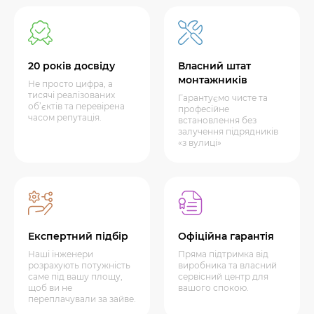
20 років досвіду
Власний штат
монтажників
Не просто цифра, а
тисячі реалізованих
Гарантуємо чисте та
об’єктів та перевірена
професійне
часом репутація.
встановлення без
залучення підрядників
«з вулиці»
Експертний підбір
Офіційна гарантія
Наші інженери
Пряма підтримка від
розрахують потужність
виробника та власний
саме під вашу площу,
сервісний центр для
щоб ви не
вашого спокою.
переплачували за зайве.