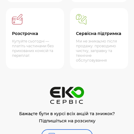
Розстрочка
Сервісна підтримка
Купуйте сьогодні —
Ми не зникаємо після
платіть частинами без
продажу: проводимо
прихованих комісій та
чистку, заправку та
переплат.
технічне
обслуговування
Бажаєте бути в курсі всіх акцій та знижок?
Підпишіться на розсилку