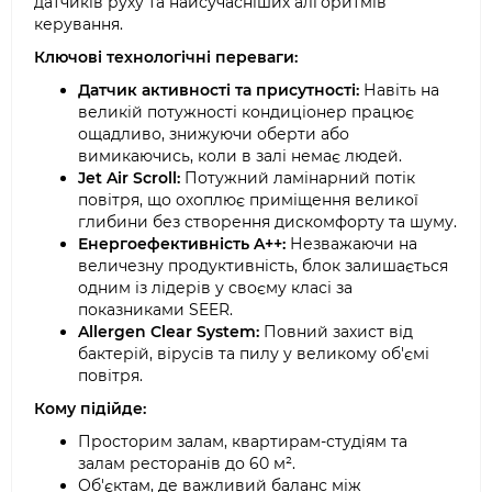
датчиків руху та найсучасніших алгоритмів
керування.
Ключові технологічні переваги:
Датчик активності та присутності:
Навіть на
великій потужності кондиціонер працює
ощадливо, знижуючи оберти або
вимикаючись, коли в залі немає людей.
Jet Air Scroll:
Потужний ламінарний потік
повітря, що охоплює приміщення великої
глибини без створення дискомфорту та шуму.
Енергоефективність A++:
Незважаючи на
величезну продуктивність, блок залишається
одним із лідерів у своєму класі за
показниками SEER.
Allergen Clear System:
Повний захист від
бактерій, вірусів та пилу у великому об'ємі
повітря.
Кому підійде:
Просторим залам, квартирам-студіям та
залам ресторанів до 60 м².
Об'єктам, де важливий баланс між