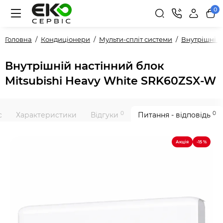
0
Головна
Кондиціонери
Мульти-спліт системи
Внутрішні 
Внутрішній настінний блок
Mitsubishi Heavy White SRK60ZSX-W
0
0
с
Характеристики
Відгуки
Питання - відповідь
Акція
-15 %