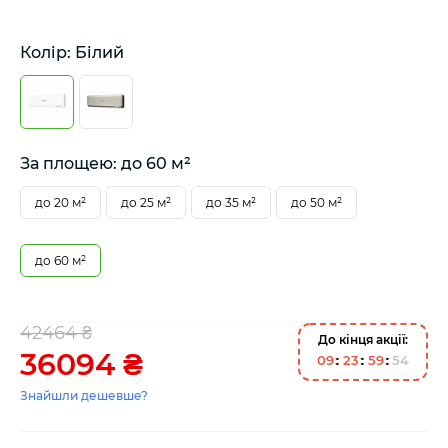
Колір: Білий
За площею: до 60 м²
до 20 м²
до 25 м²
до 35 м²
до 50 м²
до 60 м²
42464 ₴
До кінця акції:
36094 ₴
0
9
2
3
5
9
5
4
Знайшли дешевше?