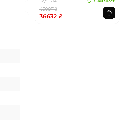
Код: 1504
В наявності
43097 ₴
36632 ₴