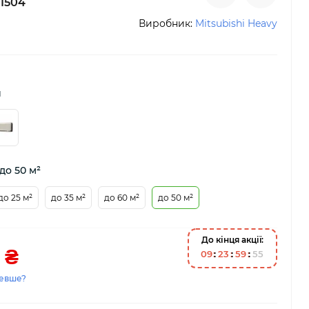
1504
Виробник:
Mitsubishi Heavy
й
до 50 м²
до 25 м²
до 35 м²
до 60 м²
до 50 м²
До кінця акції:
 ₴
0
9
2
3
5
9
5
4
евше?