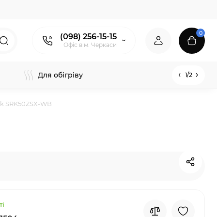
0
(098) 256-15-15
Офіс в м. Черкаси
Для обігріву
1/2
ack SRK50ZSX-WB
ті