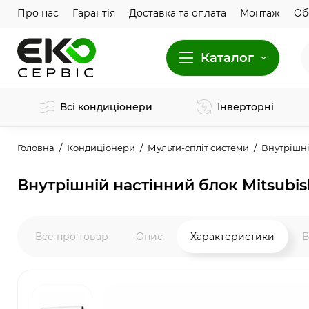
Про нас
Гарантія
Доставка та оплата
Монтаж
Об
Каталог
Всі кондиціонери
Інверторні
Головна
Кондиціонери
Мульти-спліт системи
Внутрішні
Внутрішній настінний блок Mitsubi
Все про товар
Опис
Характеристики
В