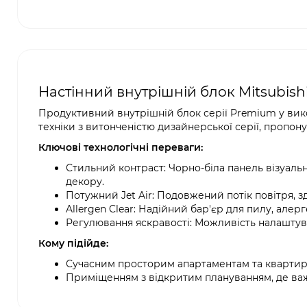
Настінний внутрішній блок Mitsubis
Продуктивний внутрішній блок серії Premium у вико
техніки з витонченістю дизайнерської серії, пропо
Ключові технологічні переваги:
Стильний контраст: Чорно-біла панель візуал
декору.
Потужний Jet Air: Подовжений потік повітря, 
Allergen Clear: Надійний бар'єр для пилу, алер
Регулювання яскравості: Можливість налаштуват
Кому підійде:
Сучасним просторим апартаментам та квартира
Приміщенням з відкритим плануванням, де важ