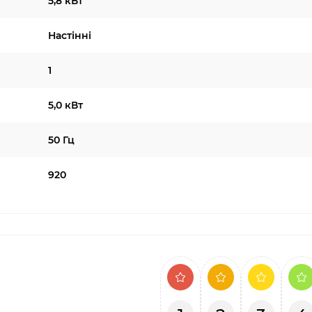
5,8 кВт
Настінні
1
5,0 кВт
50 Гц
920