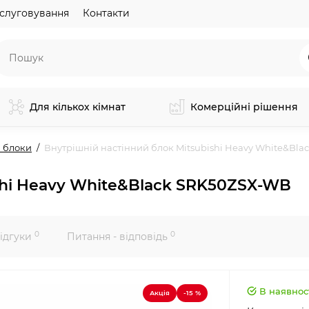
слуговування
Контакти
Для кількох кімнат
Комерційні рішення
 блоки
Внутрішній настінний блок Mitsubishi Heavy White&Bl
shi Heavy White&Black SRK50ZSX-WB
0
0
ідгуки
Питання - відповідь
В наявнос
Акція
-15 %