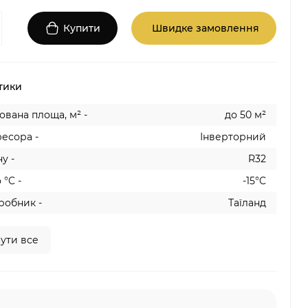
Купити
Швидке замовлення
тики
вана площа, м² -
до 50 м²
есора -
Інверторний
у -
R32
 °C -
-15°C
робник -
Таїланд
ути все