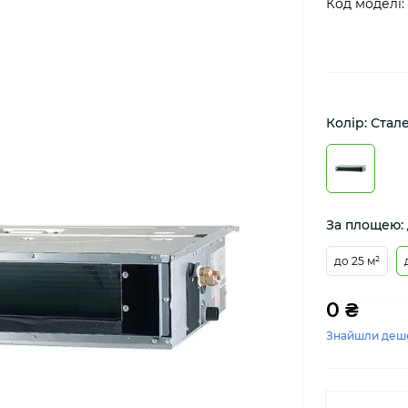
Код моделі:
Колір: Стал
За площею: 
до 25 м²
0 ₴
Знайшли деш