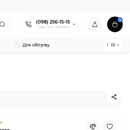
0
(098) 256-15-15
Офіс в м. Черкаси
Для обігріву
1/2
ті