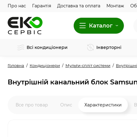
Про нас
Гарантія
Доставка та оплата
Монтаж
Об
Каталог
Всі кондиціонери
Інверторні
Головна
Кондиціонери
Мульти-спліт системи
Внутрішні
Внутрішній канальний блок Samsu
Все про товар
Опис
Характеристики
В