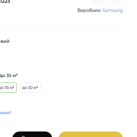
1223
Виробник:
Samsung
евий
до 35 м²
до 35 м²
до 50 м²
евше?