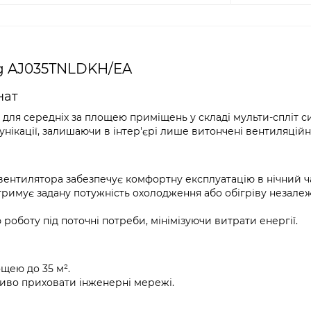
g AJ035TNLDKH/EA
нат
ля середніх за площею приміщень у складі мульти-спліт с
нікації, залишаючи в інтер'єрі лише витончені вентиляційн
вентилятора забезпечує комфортну експлуатацію в нічний ч
римує задану потужність охолодження або обігріву незалеж
роботу під поточні потреби, мінімізуючи витрати енергії.
щею до 35 м².
иво приховати інженерні мережі.