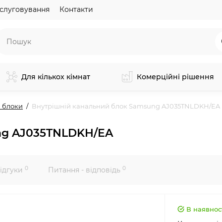
слуговування
Контакти
Для кількох кімнат
Комерційні рішення
 блоки
Внутрішній канальний блок Samsung AJ035TNLDKH/EA
ng AJ035TNLDKH/EA
0
0
ідгуки
Питання - відповідь
В наявнос