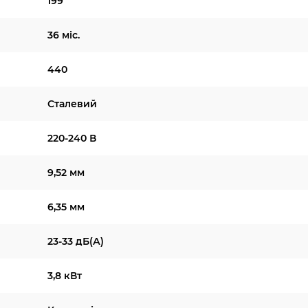
199
36 міс.
440
Сталевий
220-240 В
9,52 мм
6,35 мм
23-33 дБ(А)
3,8 кВт