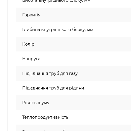
Висота внутрішнього блоку, мм
Гарантія
Глибина внутрішнього блоку, мм
Колір
Напруга
Під'єднання труб для газу
Під'єднання труб для рідини
Рівень шуму
Теплопродуктивність