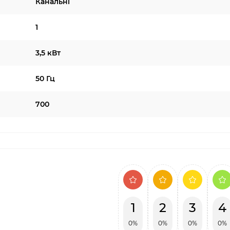
Канальні
1
3,5 кВт
50 Гц
700
1
2
3
4
0%
0%
0%
0%