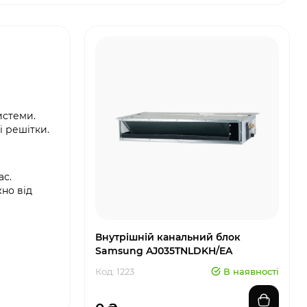
истеми.
і решітки.
ас.
но від
Внутрішній канальний блок
Samsung AJ035TNLDKH/EA
Код: 1223
В наявності