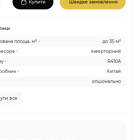
Купити
Швидке замовлення
тики
вана площа, м² -
до 35 м²
есора -
Інверторний
у -
R410A
робник -
Китай
опціонально
ути все