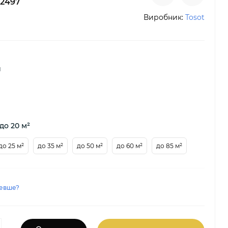
2497
Виробник:
Tosot
й
до 20 м²
до 25 м²
до 35 м²
до 50 м²
до 60 м²
до 85 м²
евше?