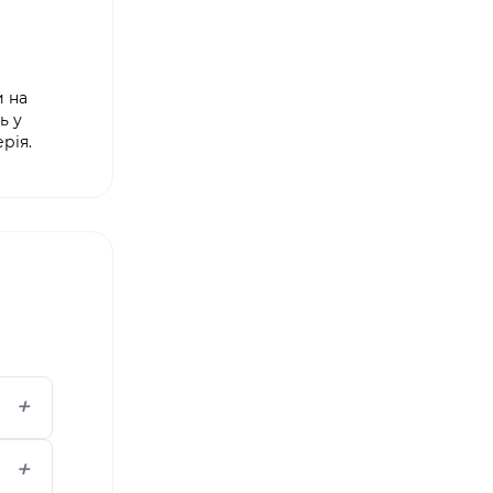
и на
ь у
рія.