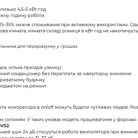
лизько 4,5–5 кВт·год.
кожну годину роботи.
а 25–35% нижче споживання при активному використанні. Од
ова кімната, кімната-склад) різниця в кВт·год не накопичуєт
льника для перерахунку у грошах.
ра, кілька приїздів узимку)
йний кондиціонер без переплати за інверторну економію
 приватному будинку
бюджетом на ремонт
арти компресора в on/off можуть будити чутливих людей. Ро
им склінням. У таких умовах модель працюватиме у форсажі 
8VS2
.
льний шум 24 дБ стосується роботи вентилятора при вимкн