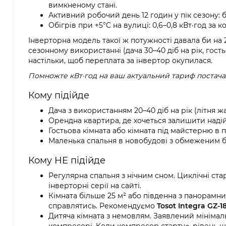
вимкненому стані.
Активний робочий день 12 годин у пік сезону: б
Обігрів при +5°C на вулиці: 0,6–0,8 кВт·год за 
Інверторна модель такої ж потужності давала би н
сезонному використанні (дача 30–40 діб на рік, гость
настільки, щоб переплата за інвертор окупилася.
Помножте кВт·год на ваш актуальний тариф постача
Кому підійде
Дача з використанням 20–40 діб на рік (літня жа
Орендна квартира, де хочеться залишити наді
Гостьова кімната або кімната під майстерню в
Маленька спальня в новобудові з обмеженим 
Кому НЕ підійде
Регулярна спальня з нічним сном. Циклічні ст
інверторні серії на сайті.
Кімната більше 25 м² або південна з панорамн
справлятись. Рекомендуємо
Tosot Integra GZ-1
Дитяча кімната з немовлям. Заявлений мініма