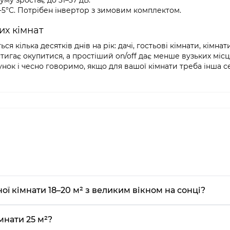
му зростає до 31–37 дБ.
5°C. Потрібен інвертор з зимовим комплектом.
их кімнат
кілька десятків днів на рік: дачі, гостьові кімнати, кімнат
тигає окупитися, а простіший on/off дає менше вузьких місц
к і чесно говоримо, якщо для вашої кімнати треба інша се
ної кімнати 18–20 м² з великим вікном на сонці?
мнати 25 м²?