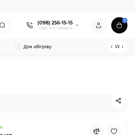
0
(098) 256-15-15
Офіс в м. Черкаси
Для обігріву
1/2
ті