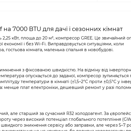
f на 7000 BTU для дачі і сезонних кімнат
 2,25 кВт, площа до 20 м², компресор GREE. Це звичайний on
ї економії і без Wi-Fi. Виправдовується ситуаціями, коли
, гостьова кімната, маленька спальня в новобудові.
кнення з фіксованою швидкістю. На відміну від інверторно
емпература опускається до заданої, компресор зупиняється 
мплітуду температури в кімнаті (±1,5–2°C проти ±0,5°C у інве
ша: менше плат електроніки, дешевший ремонт у разі полом
очий, але старший за сучасний R32 холодоагент. За європей
ороту через високий потенціал глобального потепління (G
є швидкого зникнення сервісу або заправки, але через 5–7 р