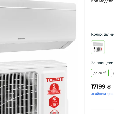
Код моделі:
Колір: Біли
За площею: 
до 20 м²
17199 ₴
Знайшли деш