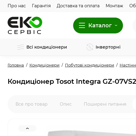
Про нас
Гарантія
Доставка та оплата
Монтаж
Об
Каталог
Всі кондиціонери
Інверторні
Головна
Кондиціонери
Побутові кондиціонери
Настінн
Кондиціонер Tosot Integra GZ-07VS2
Все про товар
Опис
Поширені питання