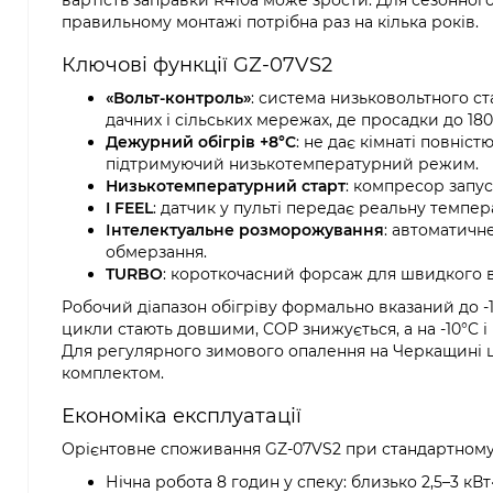
вартість заправки R410a може зрости. Для сезонног
правильному монтажі потрібна раз на кілька років.
Ключові функції GZ-07VS2
«Вольт-контроль»
: система низьковольтного ст
дачних і сільських мережах, де просадки до 180–
Дежурний обігрів +8°C
: не дає кімнаті повніс
підтримуючий низькотемпературний режим.
Низькотемпературний старт
: компресор запус
I FEEL
: датчик у пульті передає реальну темпер
Інтелектуальне розморожування
: автоматичн
обмерзання.
TURBO
: короткочасний форсаж для швидкого в
Робочий діапазон обігріву формально вказаний до -1
цикли стають довшими, COP знижується, а на -10°C і
Для регулярного зимового опалення на Черкащині ц
комплектом.
Економіка експлуатації
Орієнтовне споживання GZ-07VS2 при стандартному
Нічна робота 8 годин у спеку: близько 2,5–3 к