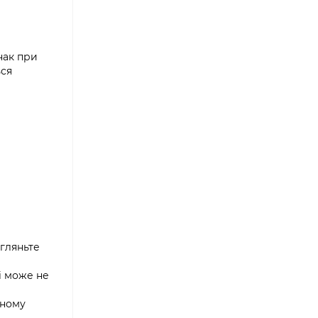
нак при
ься
згляньте
і може не
еному