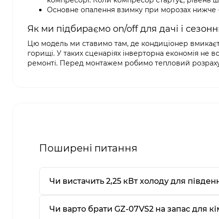
компресорі. Коли компресор стартує, рівень шу
Основне опалення взимку при морозах нижче -
Як ми підбираємо on/off для дачі і сезонн
Цю модель ми ставимо там, де кондиціонер вмикається 
горищі. У таких сценаріях інверторна економія не вс
ремонті. Перед монтажем робимо тепловий розрахуно
Поширені питання
Чи вистачить 2,25 кВт холоду для півден
Чи варто брати GZ-07VS2 на запас для кі