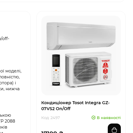
/off-
ї моделі,
повністю,
ртора) і
ки, нижча
Кондиціонер Tosot Integra GZ-
07VS2 On/Off
ською
Код: 2497
В наявності
WP 2088
оків