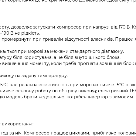
о використання це не критично, бо доливка холодоагенту п
арту, дозволяє запускати компресор при напрузі від 170 В. 
190 В не рідкість.
тю промерзнути при тривалій відсутності власників. Працює 
кається при морозі за межами стандартного діапазону.
атуру біля користувача, а не біля внутрішнього блока.
е визначення моменту, коли треба прогнати зовнішній блок 
иходу на задану температуру.
5°C, але реальна ефективність при морозах нижче -5°C різко
 нижче основну роботу по обігріву виконує електричний ТЕН
ю модель брати недоцільно, потрібен інвертор з зимовим
 використанні:
Вт·год за ніч. Компресор працює циклами, приблизно половин