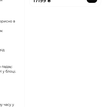
17199 ₴
ри
Корисно в
як
від
 падає:
 у блоці.
у часу у