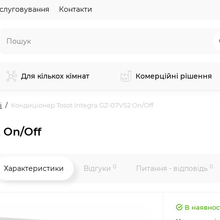
слуговування
Контакти
Для кількох кімнат
Комерційні рішення
і
Кондиціонер Tosot Integra GZ-07VS2 On/Off
 On/Off
0
0
Характеристики
Відгуки
Питання - відповідь
В наявнос