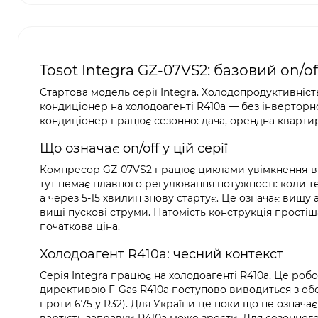
Tosot Integra GZ-07VS2: базовий on/of
Стартова модель серії Integra. Холодопродуктивність
кондиціонер на холодоагенті R410a — без інверторно
кондиціонер працює сезонно: дача, орендна квартира
Що означає on/off у цій серії
Компресор GZ-07VS2 працює циклами увімкнення-вим
тут немає плавного регулювання потужності: коли т
а через 5-15 хвилин знову стартує. Це означає вищу а
вищі пускові струми. Натомість конструкція прості
початкова ціна.
Холодоагент R410a: чесний контекст
Серія Integra працює на холодоагенті R410a. Це роб
директивою F-Gas R410a поступово виводиться з об
проти 675 у R32). Для України це поки що не означа