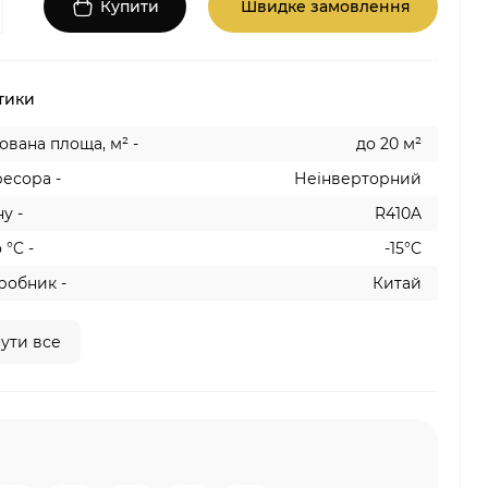
Купити
Швидке замовлення
тики
вана площа, м² -
до 20 м²
есора -
Неінверторний
у -
R410A
 °C -
-15°C
робник -
Китай
ути все