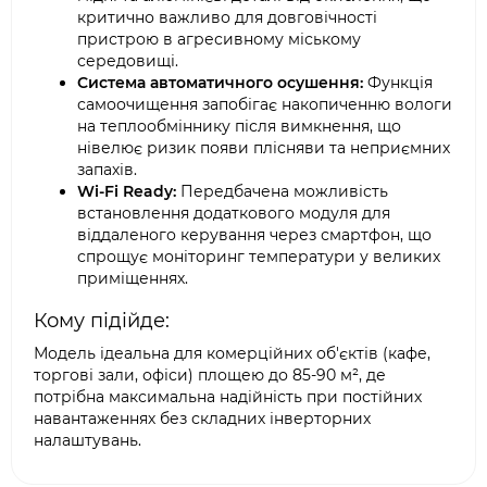
критично важливо для довговічності
пристрою в агресивному міському
середовищі.
Система автоматичного осушення:
Функція
самоочищення запобігає накопиченню вологи
на теплообміннику після вимкнення, що
нівелює ризик появи плісняви та неприємних
запахів.
Wi-Fi Ready:
Передбачена можливість
встановлення додаткового модуля для
віддаленого керування через смартфон, що
спрощує моніторинг температури у великих
приміщеннях.
Кому підійде:
Модель ідеальна для комерційних об'єктів (кафе,
торгові зали, офіси) площею до 85-90 м², де
потрібна максимальна надійність при постійних
навантаженнях без складних інверторних
налаштувань.