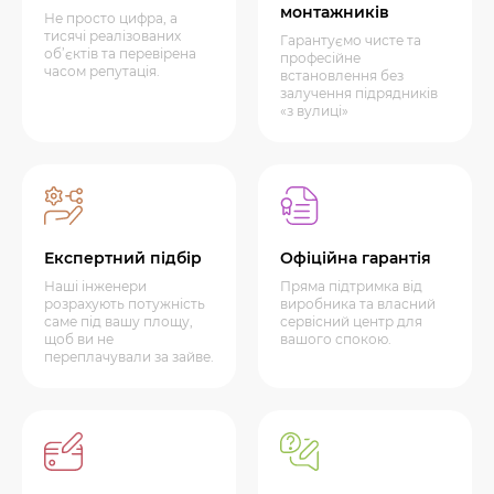
монтажників
Не просто цифра, а
тисячі реалізованих
Гарантуємо чисте та
об’єктів та перевірена
професійне
часом репутація.
встановлення без
залучення підрядників
«з вулиці»
Експертний підбір
Офіційна гарантія
Наші інженери
Пряма підтримка від
розрахують потужність
виробника та власний
саме під вашу площу,
сервісний центр для
щоб ви не
вашого спокою.
переплачували за зайве.