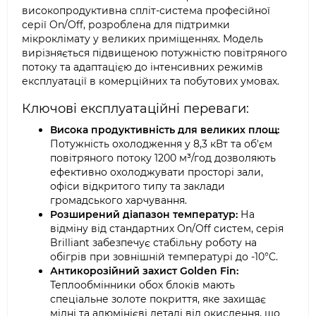
високопродуктивна спліт-система професійної
серії On/Off, розроблена для підтримки
мікроклімату у великих приміщеннях. Модель
вирізняється підвищеною потужністю повітряного
потоку та адаптацією до інтенсивних режимів
експлуатації в комерційних та побутових умовах.
Ключові експлуатаційні переваги:
Висока продуктивність для великих площ:
Потужність охолодження у 8,3 кВт та об'єм
повітряного потоку 1200 м³/год дозволяють
ефективно охолоджувати просторі зали,
офіси відкритого типу та заклади
громадського харчування.
Розширений діапазон температур:
На
відміну від стандартних On/Off систем, серія
Brilliant забезпечує стабільну роботу на
обігрів при зовнішній температурі до -10°C.
Антикорозійний захист Golden Fin:
Теплообмінники обох блоків мають
спеціальне золоте покриття, яке захищає
мідні та алюмінієві деталі від окислення, що