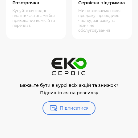
Розстрочка
Сервісна підтримка
Купуйте сьогодні —
Ми не зникаємо після
платіть частинами без
продажу: проводимо
прихованих комісій та
чистку, заправку та
переплат.
технічне
обслуговування
Бажаєте бути в курсі всіх акцій та знижок?
Підпишіться на розсилку
Підписатися