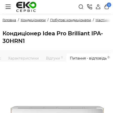
0
Головна
Кондиціонери
Побутові кондиціонери
Настінні
Кондиціонер Idea Pro Brilliant IPA-
30HRN1
0
0
с
Характеристики
Відгуки
Питання - відповідь