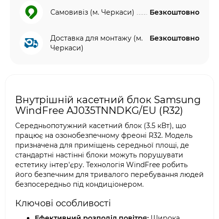
Самовивіз (м. Черкаси)
Безкоштовно
Доставка для монтажу (м.
Безкоштовно
Черкаси)
Внутрішній касетний блок Samsung
WindFree AJ035TNNDKG/EU (R32)
Середньопотужний касетний блок (3.5 кВт), що
працює на озонобезпечному фреоні R32. Модель
призначена для приміщень середньої площі, де
стандартні настінні блоки можуть порушувати
естетику інтер'єру. Технологія WindFree робить
його безпечним для тривалого перебування людей
безпосередньо під кондиціонером.
Ключові особливості
Ефективний розподіл повітря:
Широка