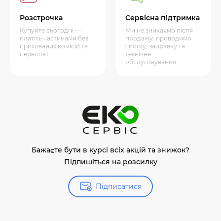
Розстрочка
Сервісна підтримка
Купуйте сьогодні —
Ми не зникаємо після
платіть частинами без
продажу: проводимо
прихованих комісій та
чистку, заправку та
переплат.
технічне
обслуговування
Бажаєте бути в курсі всіх акцій та знижок?
Підпишіться на розсилку
Підписатися