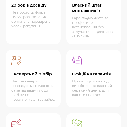
20 років досвіду
Власний штат
монтажників
Не просто цифра, а
тисячі реалізованих
Гарантуємо чисте та
об’єктів та перевірена
професійне
часом репутація.
встановлення без
залучення підрядників
«з вулиці»
Експертний підбір
Офіційна гарантія
Наші інженери
Пряма підтримка від
розрахують потужність
виробника та власний
саме під вашу площу,
сервісний центр для
щоб ви не
вашого спокою.
переплачували за зайве.