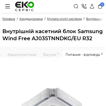
0
Головна
Кондиціонери
Мульти-спліт системи
Внутрішні 
Внутрішній касетний блок Samsung
Wind Free AJ035TNNDKG/EU R32
0
0
с
Характеристики
Відгуки
Питання - відповідь