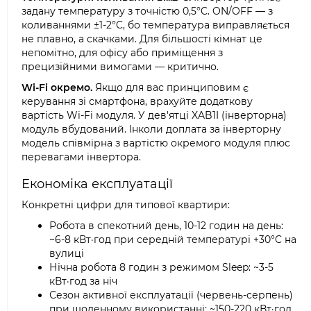
задану температуру з точністю 0,5°C. ON/OFF — з
коливаннями ±1-2°C, бо температура виправляється
не плавно, а скачками. Для більшості кімнат це
непомітно, для офісу або приміщення з
прецизійними вимогами — критично.
Wi-Fi окремо.
Якщо для вас принциповим є
керування зі смартфона, врахуйте додаткову
вартість Wi-Fi модуля. У дев'ятці XAB1I (інверторна)
модуль вбудований. Інколи доплата за інверторну
модель співмірна з вартістю окремого модуля плюс
перевагами інвертора.
Економіка експлуатації
Конкретні цифри для типової квартири:
Робота в спекотний день, 10-12 годин на день:
~6-8 кВт·год при середній температурі +30°C на
вулиці
Нічна робота 8 годин з режимом Sleep: ~3-5
кВт·год за ніч
Сезон активної експлуатації (червень-серпень)
при щоденному використанні: ~150-220 кВт·год