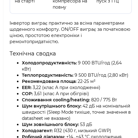
на старті
компресора на
пуск з 1 Гц
повну
Інвертор виграє практично за всіма параметрами
щоденного комфорту. ON/OFF виграє за початковою
ціною, простотою електроніки і
ремонтопридатністю.
Технічна сводка
Холодопродуктивність:
9 000 BTU/год (2,64
кВт)
Теплопродуктивність:
9 500 BTU/год (2,80 кВт)
Рекомендована площа:
22-25 м²
EER:
3,22 (клас A при охолодженні)
COP:
3,61 (клас A при обігріві)
Споживання cooling/heating:
820 / 775 Вт
Шум внутрішнього блоку:
42 дБ на номінальній
швидкості (Sleep Mode тихіше, точне значення в
datasheet не вказано)
Шум зовнішнього блоку:
53 дБ
Холодоагент:
R32 (430 г, низький GWP)
Робочий діапазон:
+14...+43 °C охолодження,