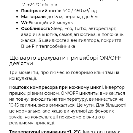
-7...+24 °C обігрів
Повітряний потік:
440 / 450 м³/год
Магістраль:
до 15 м, перепад до 5 м
Wi-Fi:
опційний модуль
Особливості:
Sleep, Eco, Turbo, авторестарт,
аварійна кнопка, самодіагностика, 8 положень
жалюзі, 5 швидкостей вентилятора, покриття
Blue Fin теплообмінника
Що варто врахувати при виборі ON/OFF
дев'ятки
Три моменти, про які чесно говоримо клієнтам на
консультації.
Поштовх компресора при кожному циклі.
Інвертор
працює рівним фоном. ON/OFF циклить: вмикається
на повну, виходить на температуру, вимикається на
10-15 хвилин, знов вмикається. Це чути. Для більшості
це нормально, але якщо ви чутливі до фонових
звуків, на консультації покажемо різницю в
реальному прикладі.
Температурні коливання ±1...2°C.
Інвертор тримає