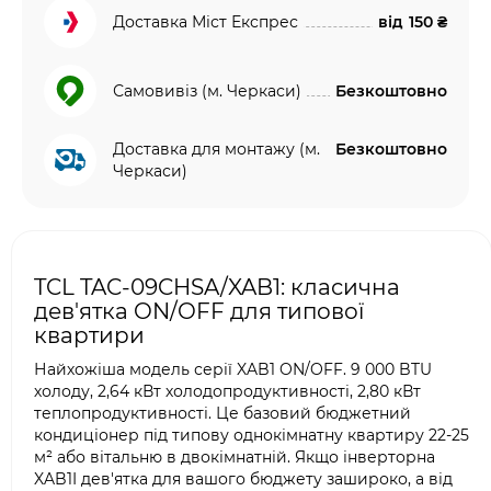
Доставка Міст Експрес
від
150 ₴
Самовивіз (м. Черкаси)
Безкоштовно
Доставка для монтажу (м.
Безкоштовно
Черкаси)
TCL TAC-09CHSA/XAB1: класична
дев'ятка ON/OFF для типової
квартири
Найхожіша модель серії XAB1 ON/OFF. 9 000 BTU
холоду, 2,64 кВт холодопродуктивності, 2,80 кВт
теплопродуктивності. Це базовий бюджетний
кондиціонер під типову однокімнатну квартиру 22-25
м² або вітальню в двокімнатній. Якщо інверторна
XAB1I дев'ятка для вашого бюджету зашироко, а від