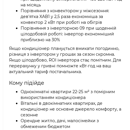
на місяць
Порівняння з конвектором у міжсезоння:
дев'ятка XAB1 у 2,5 раза економніша за
конвектор 2 кВт при роботі на обігрів
Порівняння з інверторною 09 при щоденній
цілодобовій роботі: інвертор економніший
приблизно на 30%
Якщо кондиціонер планується вмикати погодинно,
різниця з інвертором у грошах за сезон скромна.
Якщо цілодобово, ROI інвертора стає помітним. Для
перерахунку у гривні помножте кВт·год на ваш
актуальний тариф постачальника.
Кому підійде
Однокімнатні квартири 22-25 м² з помірним
використанням кондиціонера
Вітальні в двокімнатних квартирах, де
кондиціонер не основне джерело комфорту, а
сезонне
Орендне житло, дачі, малосімейки з
обмеженим бюджетом