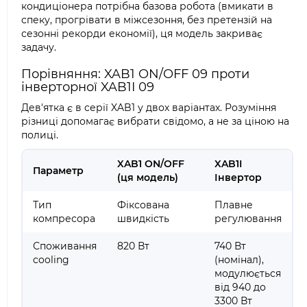
кондиціонера потрібна базова робота (вмикати в
спеку, прогрівати в міжсезоння, без претензій на
сезонні рекорди економії), ця модель закриває
задачу.
Порівняння: XAB1 ON/OFF 09 проти
інверторної XAB1I 09
Дев'ятка є в серії XAB1 у двох варіантах. Розуміння
різниці допомагає вибрати свідомо, а не за ціною на
полиці.
XAB1 ON/OFF
XAB1I
Параметр
(ця модель)
Інвертор
Тип
Фіксована
Плавне
компресора
швидкість
регулювання
Споживання
820 Вт
740 Вт
cooling
(номінал),
модулюється
від 940 до
3300 Вт