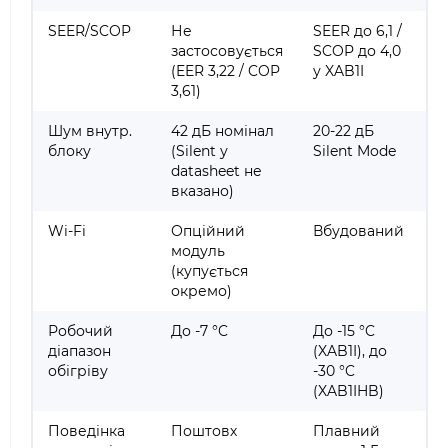
SEER/SCOP
Не
SEER до 6,1 /
застосовується
SCOP до 4,0
(EER 3,22 / COP
у XAB1I
3,61)
Шум внутр.
42 дБ номінал
20-22 дБ
блоку
(Silent у
Silent Mode
datasheet не
вказано)
Wi-Fi
Опційний
Вбудований
модуль
(купується
окремо)
Робочий
До -7 °C
До -15 °C
діапазон
(XAB1I), до
обігріву
-30 °C
(XAB1IHB)
Поведінка
Поштовх
Плавний