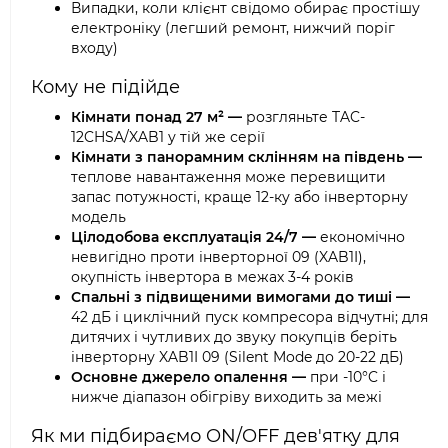
Випадки, коли клієнт свідомо обирає простішу
електроніку (легший ремонт, нижчий поріг
входу)
Кому не підійде
Кімнати понад 27 м² —
розгляньте TAC-
12CHSA/XAB1 у тій же серії
Кімнати з панорамним склінням на південь —
теплове навантаження може перевищити
запас потужності, краще 12-ку або інверторну
модель
Цілодобова експлуатація 24/7 —
економічно
невигідно проти інверторної 09 (XAB1I),
окупність інвертора в межах 3-4 років
Спальні з підвищеними вимогами до тиші —
42 дБ і циклічний пуск компресора відчутні; для
дитячих і чутливих до звуку покупців беріть
інверторну XAB1I 09 (Silent Mode до 20-22 дБ)
Основне джерело опалення —
при -10°C і
нижче діапазон обігріву виходить за межі
Як ми підбираємо ON/OFF дев'ятку для