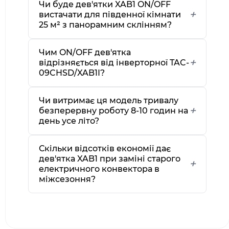
Чи буде дев'ятки XAB1 ON/OFF
вистачати для південної кімнати
25 м² з панорамним склінням?
Чим ON/OFF дев'ятка
відрізняється від інверторної TAC-
09CHSD/XAB1I?
Чи витримає ця модель тривалу
безперервну роботу 8-10 годин на
день усе літо?
Скільки відсотків економії дає
дев'ятка XAB1 при заміні старого
електричного конвектора в
міжсезоння?