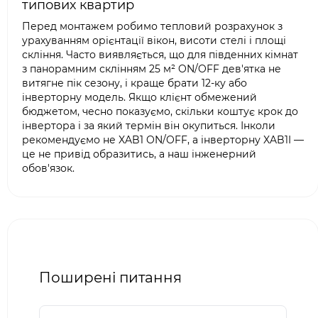
типових квартир
Перед монтажем робимо тепловий розрахунок з
урахуванням орієнтації вікон, висоти стелі і площі
скління. Часто виявляється, що для південних кімнат
з панорамним склінням 25 м² ON/OFF дев'ятка не
витягне пік сезону, і краще брати 12-ку або
інверторну модель. Якщо клієнт обмежений
бюджетом, чесно показуємо, скільки коштує крок до
інвертора і за який термін він окупиться. Інколи
рекомендуємо не XAB1 ON/OFF, а інверторну XAB1I —
це не привід образитись, а наш інженерний
обов'язок.
Поширені питання