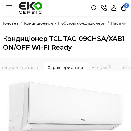
0
Головна
Кондиціонери
Побутові кондиціонери
Настінні
Кондиціонер TCL TAC-09CHSA/XAB1
ON/OFF WI-FI Ready
0
Поширені питання
Характеристики
Відгуки
Питан