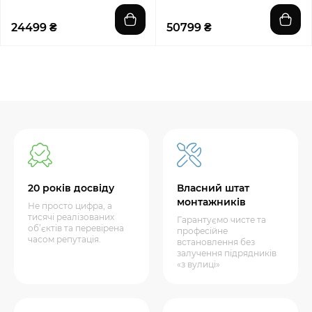
24499 ₴
50799 ₴
20 років досвіду
Власний штат
монтажників
Не просто цифра, а
тисячі реалізованих
Гарантуємо чисте та
об’єктів та перевірена
професійне
часом репутація.
встановлення без
залучення підрядників
«з вулиці»