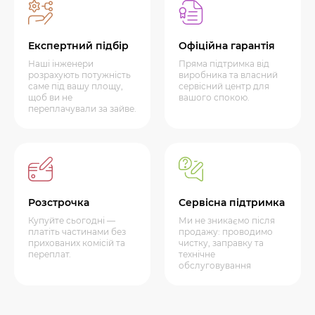
Експертний підбір
Офіційна гарантія
Наші інженери
Пряма підтримка від
розрахують потужність
виробника та власний
саме під вашу площу,
сервісний центр для
щоб ви не
вашого спокою.
переплачували за зайве.
Розстрочка
Сервісна підтримка
Купуйте сьогодні —
Ми не зникаємо після
платіть частинами без
продажу: проводимо
прихованих комісій та
чистку, заправку та
переплат.
технічне
обслуговування