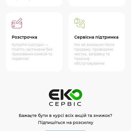
Розстрочка
Сервісна підтримка
Купуйте сьогодні —
Ми не зникаємо після
платіть частинами без
продажу: проводимо
прихованих комісій та
чистку, заправку та
переплат.
технічне
обслуговування
Бажаєте бути в курсі всіх акцій та знижок?
Підпишіться на розсилку