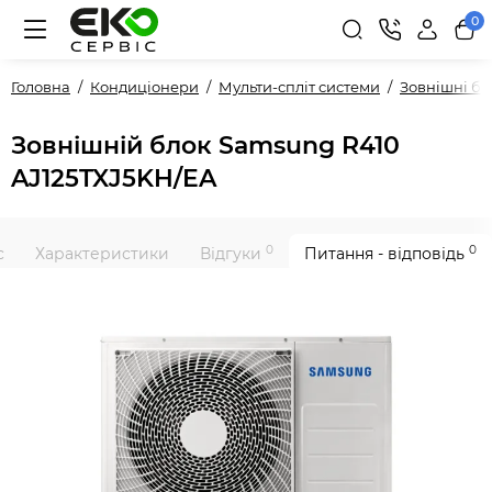
0
Головна
Кондиціонери
Мульти-спліт системи
Зовнішні б
Зовнішній блок Samsung R410
AJ125TXJ5KH/EA
0
0
с
Характеристики
Відгуки
Питання - відповідь