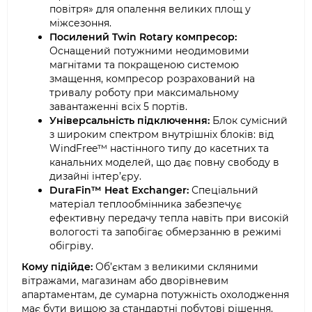
повітря» для опалення великих площ у
міжсезоння.
Посилений Twin Rotary компресор:
Оснащений потужними неодимовими
магнітами та покращеною системою
змащення, компресор розрахований на
тривалу роботу при максимальному
завантаженні всіх 5 портів.
Універсальність підключення:
Блок сумісний
з широким спектром внутрішніх блоків: від
WindFree™ настінного типу до касетних та
канальних моделей, що дає повну свободу в
дизайні інтер’єру.
DuraFin™ Heat Exchanger:
Спеціальний
матеріал теплообмінника забезпечує
ефективну передачу тепла навіть при високій
вологості та запобігає обмерзанню в режимі
обігріву.
Кому підійде:
Об’єктам з великими скляними
вітражами, магазинам або дворівневим
апартаментам, де сумарна потужність охолодження
має бути вищою за стандартні побутові рішення.