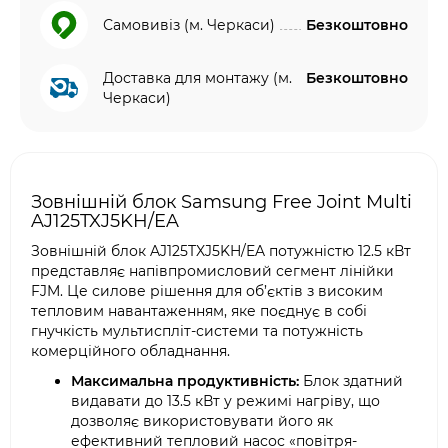
Самовивіз (м. Черкаси)
Безкоштовно
Доставка для монтажу (м.
Безкоштовно
Черкаси)
Зовнішній блок Samsung Free Joint Multi
AJ125TXJ5KH/EA
Зовнішній блок AJ125TXJ5KH/EA потужністю 12.5 кВт
представляє напівпромисловий сегмент лінійки
FJM. Це силове рішення для об’єктів з високим
тепловим навантаженням, яке поєднує в собі
гнучкість мультиспліт-системи та потужність
комерційного обладнання.
Максимальна продуктивність:
Блок здатний
видавати до 13.5 кВт у режимі нагріву, що
дозволяє використовувати його як
ефективний тепловий насос «повітря-