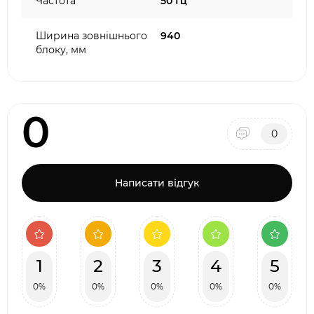
Частота
50 Гц
Ширина зовнішнього
940
блоку, мм
0
0
Написати відгук
1
2
3
4
5
0%
0%
0%
0%
0%