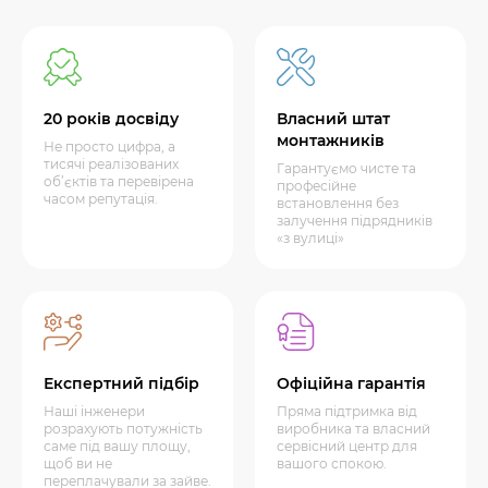
20 років досвіду
Власний штат
монтажників
Не просто цифра, а
тисячі реалізованих
Гарантуємо чисте та
об’єктів та перевірена
професійне
часом репутація.
встановлення без
залучення підрядників
«з вулиці»
Експертний підбір
Офіційна гарантія
Наші інженери
Пряма підтримка від
розрахують потужність
виробника та власний
саме під вашу площу,
сервісний центр для
щоб ви не
вашого спокою.
переплачували за зайве.