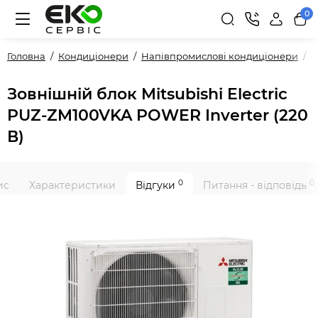
0
Головна
Кондиціонери
Напівпромислові кондиціонери
З
Зовнішній блок Mitsubishi Electric
PUZ-ZM100VKA POWER Inverter (220
В)
0
0
ис
Характеристики
Відгуки
Питання - відповідь