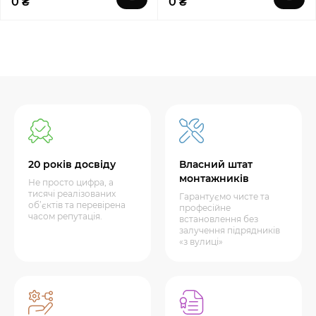
0 ₴
0 ₴
20 років досвіду
Власний штат
монтажників
Не просто цифра, а
тисячі реалізованих
Гарантуємо чисте та
об’єктів та перевірена
професійне
часом репутація.
встановлення без
залучення підрядників
«з вулиці»