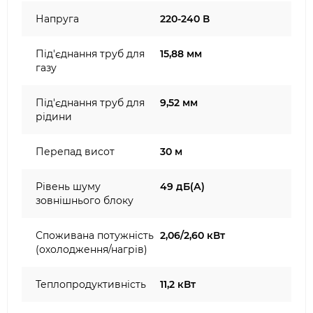
Напруга
220-240 В
Під'єднання труб для
15,88 мм
газу
Під'єднання труб для
9,52 мм
рідини
Перепад висот
30 м
Рівень шуму
49 дБ(А)
зовнішнього блоку
Споживана потужність
2,06/2,60 кВт
(охолодження/нагрів)
Теплопродуктивність
11,2 кВт