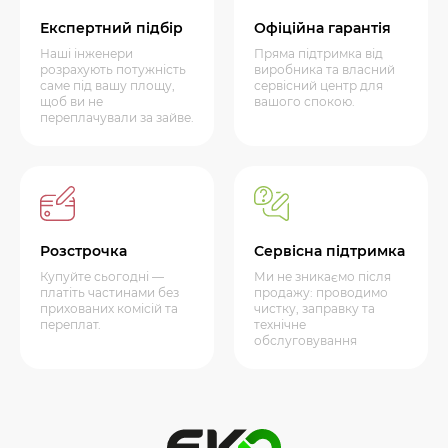
Експертний підбір
Офіційна гарантія
Наші інженери
Пряма підтримка від
розрахують потужність
виробника та власний
саме під вашу площу,
сервісний центр для
щоб ви не
вашого спокою.
переплачували за зайве.
Розстрочка
Сервісна підтримка
Купуйте сьогодні —
Ми не зникаємо після
платіть частинами без
продажу: проводимо
прихованих комісій та
чистку, заправку та
переплат.
технічне
обслуговування