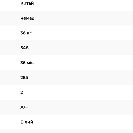
Китай
немає
36 кг
548
36 міс.
285
2
A++
Білий