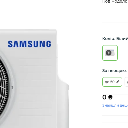
Код моделі:
Колір: Біли
За площею: 
до 50 м²
0 ₴
Знайшли деш