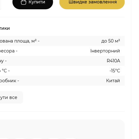
Купити
Швидке замовлення
тики
вана площа, м² -
до 50 м²
есора -
Інверторний
у -
R410A
 °C -
-15°C
робник -
Китай
ути все