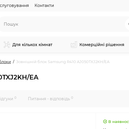
слуговування
Контакти
Для кількох кімнат
Комерційні рішення
блоки
Зовнішній блок Samsung R410 AJ050TXJ2KH/EA
50TXJ2KH/EA
0
0
ідгуки
Питання - відповідь
В наявнос