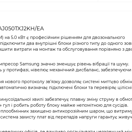
 AJ050TXJ2KH/EA
FJM) на 5.0 кВт є професійним рішенням для двозонального
підключити два внутрішні блоки різного типу до одного зо
ншити витрати на монтаж та обслуговування порівняно з дв
пресор Samsung значно зменшує рівень вібрації та шуму.
 у протифазі, нівелює механічний дисбаланс, забезпечуючи
я нового протоколу зв’язку дозволяє системі миттєво обмі
автоматично визначає підключені блоки та перевіряє цілісні
нусоїдальної хвилі забезпечує плавну зміну струму в обмо
 гул і робить роботу блоку майже непомітною для сусідів.
плообмінник захищено антикорозійним шаром, що витрим
 система захисту плат від перепадів напруги гарантує живуч
невеликих офісів, де важливо організувати незалежний мік