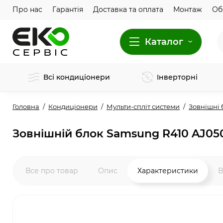
Про нас
Гарантія
Доставка та оплата
Монтаж
Об
Каталог
Всі кондиціонери
Інверторні
Головна
Кондиціонери
Мульти-спліт системи
Зовнішні 
Зовнішній блок Samsung R410 AJ0
Все про товар
Опис
Характеристики
В