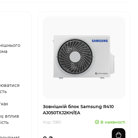
внішнього
ома
нюватися
сть
тках
Зовнішній блок Samsung R410
AJ050TXJ2KH/EA
ує вплив
ість
Код: 1580
В наявності
роклімат