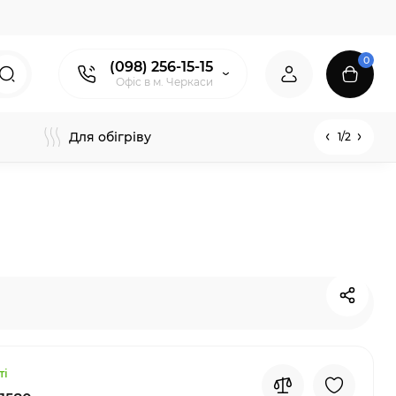
0
(098) 256-15-15
Офіс в м. Черкаси
Для обігріву
1/2
ті