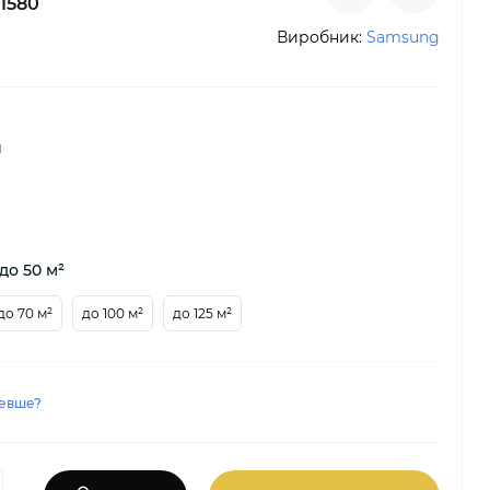
1580
Виробник:
Samsung
й
до 50 м²
до 70 м²
до 100 м²
до 125 м²
евше?