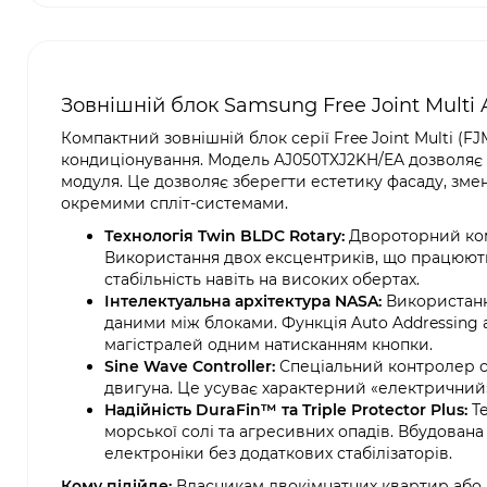
Зовнішній блок Samsung Free Joint Multi
Компактний зовнішній блок серії Free Joint Multi (
кондиціонування. Модель AJ050TXJ2KH/EA дозволяє 
модуля. Це дозволяє зберегти естетику фасаду, зме
окремими спліт-системами.
Технологія Twin BLDC Rotary:
Двороторний ком
Використання двох ексцентриків, що працюють
стабільність навіть на високих обертах.
Інтелектуальна архітектура NASA:
Використанн
даними між блоками. Функція Auto Addressing 
магістралей одним натисканням кнопки.
Sine Wave Controller:
Спеціальний контролер си
двигуна. Це усуває характерний «електричний»
Надійність DuraFin™ та Triple Protector Plus:
Те
морської солі та агресивних опадів. Вбудована
електроніки без додаткових стабілізаторів.
Кому підійде:
Власникам двокімнатних квартир або 