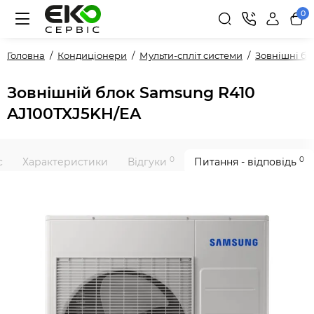
0
Головна
Кондиціонери
Мульти-спліт системи
Зовнішні б
Зовнішній блок Samsung R410
AJ100TXJ5KH/EA
0
0
с
Характеристики
Відгуки
Питання - відповідь