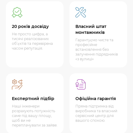
20 років досвіду
Власний штат
монтажників
Не просто цифра, а
тисячі реалізованих
Гарантуємо чисте та
об’єктів та перевірена
професійне
часом репутація.
встановлення без
залучення підрядників
«з вулиці»
Експертний підбір
Офіційна гарантія
Наші інженери
Пряма підтримка від
розрахують потужність
виробника та власний
саме під вашу площу,
сервісний центр для
щоб ви не
вашого спокою.
переплачували за зайве.