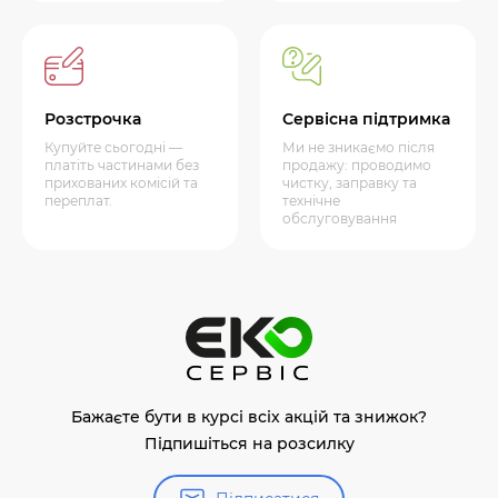
Розстрочка
Сервісна підтримка
Купуйте сьогодні —
Ми не зникаємо після
платіть частинами без
продажу: проводимо
прихованих комісій та
чистку, заправку та
переплат.
технічне
обслуговування
Бажаєте бути в курсі всіх акцій та знижок?
Підпишіться на розсилку