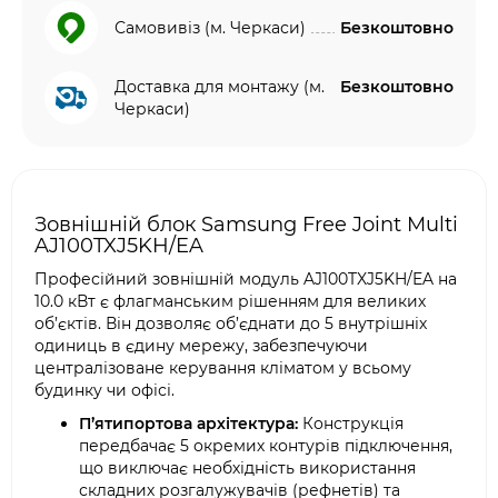
Самовивіз (м. Черкаси)
Безкоштовно
Доставка для монтажу (м.
Безкоштовно
Черкаси)
Зовнішній блок Samsung Free Joint Multi
AJ100TXJ5KH/EA
Професійний зовнішній модуль AJ100TXJ5KH/EA на
10.0 кВт є флагманським рішенням для великих
об’єктів. Він дозволяє об’єднати до 5 внутрішніх
одиниць в єдину мережу, забезпечуючи
централізоване керування кліматом у всьому
будинку чи офісі.
П’ятипортова архітектура:
Конструкція
передбачає 5 окремих контурів підключення,
що виключає необхідність використання
складних розгалужувачів (рефнетів) та