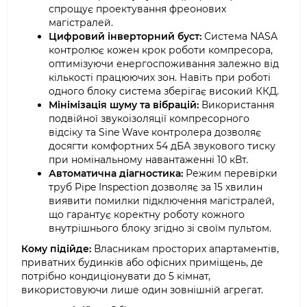
спрощує проектування фреонових
магістралей.
Цифровий інверторний буст:
Система NASA
контролює кожен крок роботи компресора,
оптимізуючи енергоспоживання залежно від
кількості працюючих зон. Навіть при роботі
одного блоку система зберігає високий ККД.
Мінімізація шуму та вібрацій:
Використання
подвійної звукоізоляції компресорного
відсіку та Sine Wave контролера дозволяє
досягти комфортних 54 дБА звукового тиску
при номінальному навантаженні 10 кВт.
Автоматична діагностика:
Режим перевірки
труб Pipe Inspection дозволяє за 15 хвилин
виявити помилки підключення магістралей,
що гарантує коректну роботу кожного
внутрішнього блоку згідно зі своїм пультом.
Кому підійде:
Власникам просторих апартаментів,
приватних будинків або офісних приміщень, де
потрібно кондиціонувати до 5 кімнат,
використовуючи лише один зовнішній агрегат.