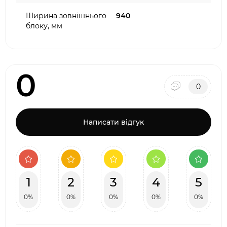
Ширина зовнішнього
940
блоку, мм
0
0
Написати відгук
1
2
3
4
5
0%
0%
0%
0%
0%