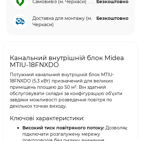
Самовивіз (м. Черкаси)
Безкоштовно
Доставка для монтажу (м.
Безкоштовно
Черкаси)
Канальний внутрішній блок Midea
MTIU-18FNXDO
Потужний канальний внутрішній блок MTIU-
18FNXDO (5.3 кВт) призначений для великих
приміщень площею до 50 м². Він здатний
обслуговувати складні за конфігурацією об'єкти
завдяки можливості розведення повітря по
декількох точках виходу.
Ключові характеристики:
Високий тиск повітряного потоку:
Дозволяє
підключати розгалужену мережу
повітроводів без ризику зниження