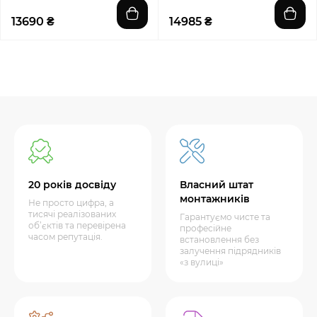
13690 ₴
14985 ₴
20 років досвіду
Власний штат
монтажників
Не просто цифра, а
тисячі реалізованих
Гарантуємо чисте та
об’єктів та перевірена
професійне
часом репутація.
встановлення без
залучення підрядників
«з вулиці»