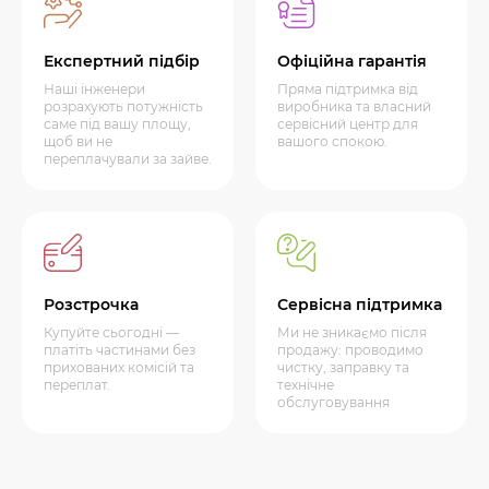
Експертний підбір
Офіційна гарантія
Наші інженери
Пряма підтримка від
розрахують потужність
виробника та власний
саме під вашу площу,
сервісний центр для
щоб ви не
вашого спокою.
переплачували за зайве.
Розстрочка
Сервісна підтримка
Купуйте сьогодні —
Ми не зникаємо після
платіть частинами без
продажу: проводимо
прихованих комісій та
чистку, заправку та
переплат.
технічне
обслуговування