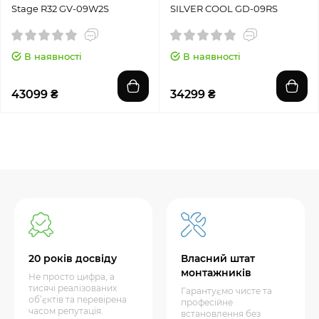
Stage R32 GV-09W2S
SILVER COOL GD-09RS
В наявності
В наявності
43099 ₴
34299 ₴
20 років досвіду
Власний штат
монтажників
Не просто цифра, а
тисячі реалізованих
Гарантуємо чисте та
об’єктів та перевірена
професійне
часом репутація.
встановлення без