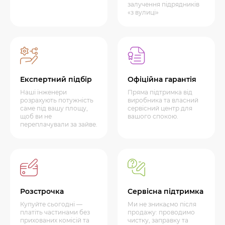
залучення підрядників
«з вулиці»
Експертний підбір
Офіційна гарантія
Наші інженери
Пряма підтримка від
розрахують потужність
виробника та власний
саме під вашу площу,
сервісний центр для
щоб ви не
вашого спокою.
переплачували за зайве.
Розстрочка
Сервісна підтримка
Купуйте сьогодні —
Ми не зникаємо після
платіть частинами без
продажу: проводимо
прихованих комісій та
чистку, заправку та