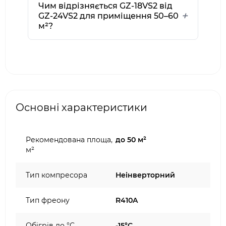
Чим відрізняється GZ-18VS2 від
GZ-24VS2 для приміщення 50–60
м²?
Основні характеристики
Рекомендована площа,
до 50 м²
м²
Тип компресора
Неінверторний
Тип фреону
R410A
Обігрів до °C
-15°C