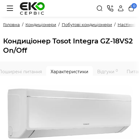
0
Головна
Кондиціонери
Побутові кондиціонери
Настінні
Кондиціонер Tosot Integra GZ-18VS2
On/Off
0
Поширені питання
Характеристики
Відгуки
Питан