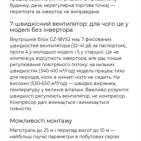
будинку, дача, нерегулярна торгова точка) —
переплата за інвертор не виправдана.
7-швидкісний вентилятор: для чого це у
моделі без інвертора
Внутрішній блок GZ-18VS2 має 7 фіксованих
швидкостей вентилятора (32–41 дБ за паспортом),
проти 4 у молодшої моделі і 5 у старшої. Це не
компенсує відсутність інвертора, але дає тонше
регулювання повітряного потоку: на низьких
швидкостях (340–410 м³/год) модель працює тихо
для періодів, коли в кімнаті ніхто не сидить. На
високих (530–650 м³/год) — швидко вирівнює
температуру у великій вітальні. Важливо розуміти:
швидкості регулюють вентилятор, не компресор.
Компресор далі вмикається і вимикається
повністю.
Можливості монтажу
Магістраль до 25 м і перепад висот до 10 м —
найбільш гнучкі параметри в побутових серіях