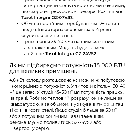
надмірна, цикли стануть короткими і частими,
що скорочує ресурс компресора. Розгляньте
Tosot Integra GZ-07VS2
.
Об'єкт з постійним перебуванням 12+ годин
щодня. Інверторна економія за 3–4 роки
окупить різницю в ціні.
Приміщення 55–70 м² з повним сонячним
навантаженням. Модель буде на межі,
надійніше
Tosot Integra GZ-24VS2
.
Як ми підбираємо потужність 18 000 BTU
для великих приміщень
4,8 кВт холоду розташована на межі між побутовою
і комерційною потужністю. У типовій вітальні 30–40
м² це запас. У студії 45–50 м² ця потужність працює
на грані. Робимо тепловий розрахунок не лише за
квадратурою, а за об'ємом, з урахуванням орієнтації
вікон і висоти стелі. Якщо студія більше за 50 м²
або з потужним сонячним навантаженням,
рекомендуємо подивитись GZ-24VS2 або
інверторну серію.