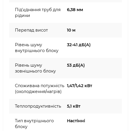
Під'єднання труб для
6,38 мм
рідини
Перепад висот
10 м
Рівень шуму
32-41 дБ(А)
внутрішнього блоку
Рівень шуму
53 дБ(А)
зовнішнього блоку
Споживана потужність
1,47/1,42 кВт
(охолодження/нагрів)
Теплопродуктивність
5,1 кВт
Тип внутрішнього
Настінні
блоку