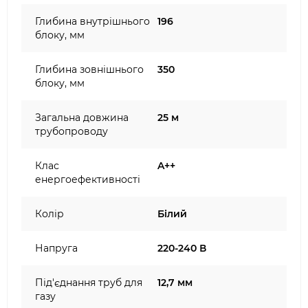
Глибина внутрішнього
196
блоку, мм
Глибина зовнішнього
350
блоку, мм
Загальна довжина
25 м
трубопроводу
Клас
A++
енергоефективності
Колір
Білий
Напруга
220-240 В
Під'єднання труб для
12,7 мм
газу