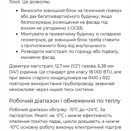
Tosot. Це дозволяє:
Виносити зовнішній блок на технічний поверх
або дах багатоквартирного будинку, якщо
безпосереднє розміщення на фасаді під
вікном не узгоджено з ОСББ.
Монтувати в приватному будинку зі складною
геометрією, де зовнішній блок треба ставити
з протилежного боку від внутрішнього.
Розводити магістралі по горищу або підвалу,
минаючи фасад.
Діаметри магістралі: 12,7 мм (1/2″) газова, 6,38 мм
(1/4″) рідинна. Це стандарт для класу 18 000 BTU, але
при заміні старого кондиціонера на R410 з R22
повторне використання трубопроводу зазвичай
неможливе через інший тиск системи.
Робочий діапазон і обмеження по теплу
Робочий діапазон обігріву: -15°C до +24°C. За
паспортом. Реалії: на -5°C і нижче ефективність
опалення помітно падає, цикли довшають, а нижче
-10°C основну роботу виконує електричний підігрів