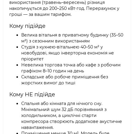
використання (травень–вересень) різниця
накопичується до 200–250 кВт·год. Перерахунок у
гроші — за вашим тарифом.
Кому підійде
Велика вітальня в приватному будинку (35–50
м²) з сезонним використанням
Студія з кухнею-вітальнею 40–50 м² у
новобудові, якщо інверторна економія не
пріоритет
Невелика торгова точка або кафе з робочим
графіком 8–10 годин на день
Складське або робоче приміщення без
жорстких вимог до тиші
Кому НЕ підійде
Спальня або кімната для нічного сну.
Мінімальний шум 32 дБ порівнянний з
холодильником, а циклічні старти
компресора створюють додаткове акустичне
навантаження.
Приміщення менше 30 м². Модель буде