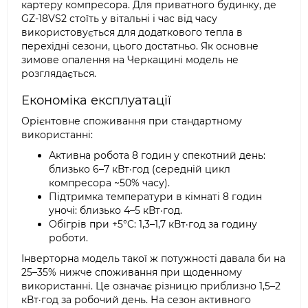
картеру компресора. Для приватного будинку, де
GZ-18VS2 стоїть у вітальні і час від часу
використовується для додаткового тепла в
перехідні сезони, цього достатньо. Як основне
зимове опалення на Черкащині модель не
розглядається.
Економіка експлуатації
Орієнтовне споживання при стандартному
використанні:
Активна робота 8 годин у спекотний день:
близько 6–7 кВт·год (середній цикл
компресора ~50% часу).
Підтримка температури в кімнаті 8 годин
уночі: близько 4–5 кВт·год.
Обігрів при +5°C: 1,3–1,7 кВт·год за годину
роботи.
Інверторна модель такої ж потужності давала би на
25–35% нижче споживання при щоденному
використанні. Це означає різницю приблизно 1,5–2
кВт·год за робочий день. На сезон активного