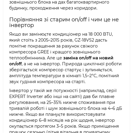
зовнішнього блока на дах багатоквартирного
будинку, проходження через коридори.
Порівняння зі старим on/off і чим це не
інвертор
Якщо ви замінюєте кондиціонер на 18 000 BTU,
який стоїть з 2005–2015 років, GZ-18VS2 дасть
помітне покращення за рахунок свіжого
компресора GREE і кращого зовнішнього
теплообмінника. Але це
заміна on/off на новий
on/off
, а не на інвертор. Природа циклічної роботи
зберігається: компресор стартує і зупиняється,
амплітуда температури в кімнаті 1,5–2°C, помітний
звук гудіння компресора на старті.
Інвертор у такій же потужності (наприклад, серії
EXPERT Inverter або інші на сайті) дав би плавне
регулювання, на 25–35% нижче споживання при
тривалій роботі і шум зовнішнього блока на 4–6 дБ
нижче. Якщо ви плануєте використовувати
кондиціонер 6–8 місяців на рік щодня, інвертор
окупається протягом 3–5 років. Якщо приміщення
працює сезонно (літня вітальня в приватному