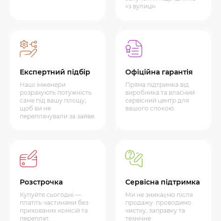
«з вулиці»
Експертний підбір
Офіційна гарантія
Наші інженери
Пряма підтримка від
розрахують потужність
виробника та власний
саме під вашу площу,
сервісний центр для
щоб ви не
вашого спокою.
переплачували за зайве.
Розстрочка
Сервісна підтримка
Купуйте сьогодні —
Ми не зникаємо після
платіть частинами без
продажу: проводимо
прихованих комісій та
чистку, заправку та
переплат.
технічне