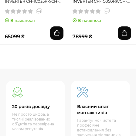
INVERTER CH-IC035RK/CH-
INVERTER CH-IC050RK/CH-
IU035RK
IU050RK
В наявності
В наявності
65099 ₴
78999 ₴
20 років досвіду
Власний штат
монтажників
Не просто цифра, а
тисячі реалізованих
Гарантуємо чисте та
об’єктів та перевірена
професійне
часом репутація.
встановлення без
залучення підрядників