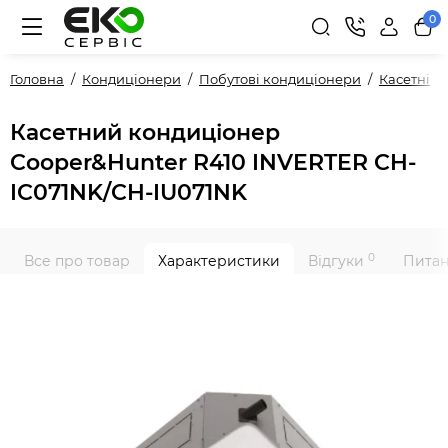
0
Головна
Кондиціонери
Побутові кондиціонери
Касетні
Касетний кондиціонер
Cooper&Hunter R410 INVERTER CH-
IC071NK/CH-IU071NK
0
Все про товар
Характеристики
Відгуки
Питан