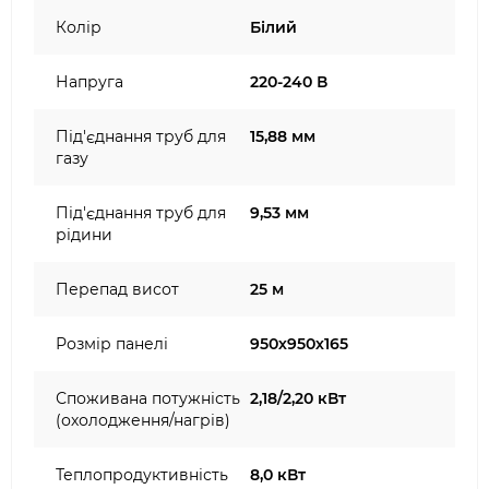
Колір
Білий
Напруга
220-240 В
Під'єднання труб для
15,88 мм
газу
Під'єднання труб для
9,53 мм
рідини
Перепад висот
25 м
Розмір панелі
950х950х165
Споживана потужність
2,18/2,20 кВт
(охолодження/нагрів)
Теплопродуктивність
8,0 кВт