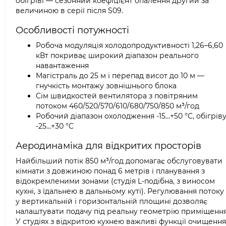
обігріві — сезонний коефіцієнт опалення другий за
величиною в серії після S09.
Особливості потужності
Робоча модуляція холодопродуктивності 1,26–6,60
кВт покриває широкий діапазон реального
навантаження
Магістраль до 25 м і перепад висот до 10 м —
гнучкість монтажу зовнішнього блока
Сім швидкостей вентилятора з повітряним
потоком 460/520/570/610/680/750/850 м³/год
Робочий діапазон охолодження -15…+50 °C, обігрів
-25…+30 °C
Аеродинаміка для відкритих просторів
Найбільший потік 850 м³/год допомагає обслуговувати
кімнати з довжиною понад 6 метрів і планування з
відокремленими зонами (студія L-подібна, з виносом
кухні, з їдальнею в дальньому куті). Регулювання потоку
у вертикальній і горизонтальній площині дозволяє
налаштувати подачу під реальну геометрію приміщення
У студіях з відкритою кухнею важливі функції очищення