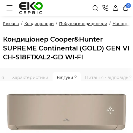
0
Головна
Кондиціонери
Побутові кондиціонери
Настінні
Кондиціонер Cooper&Hunter
SUPREME Continental (GOLD) GEN VI
CH-S18FTXAL2-GD WI-FI
0
0
ня
Характеристики
Відгуки
Питання - відповідь