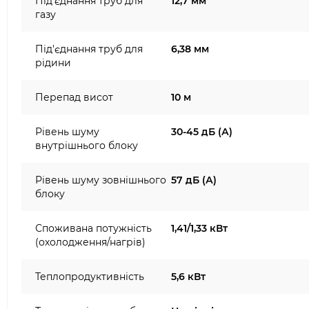
Під'єднання труб для
12,7 мм
газу
Під'єднання труб для
6,38 мм
рідини
Перепад висот
10 м
Рівень шуму
30-45 дБ (А)
внутрішнього блоку
Рівень шуму зовнішнього
57 дБ (А)
блоку
Споживана потужність
1,41/1,33 кВт
(охолодження/нагрів)
Теплопродуктивність
5,6 кВт