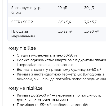
Silent шум внутр.
19 дБ
30 дБ
блока
SEER / SCOP
8,5 / 5,4
7,6 / 5,7
Площа за
до 35 м²
до 50 м²
маркуванням
Кому підійде
Студія з кухнею-вітальнею 30–50 м²
Велика однокімнатна квартира з відкритим плано
і нерозділеною спальною зоною
Велика вітальня у приватному будинку 35–50 м²
Кімната з нестандартною геометрією (L-подібна, з
виносом, з нішею), де потрібен запас аеродинамік
Кому не підійде
Кімната до 25–30 м² — переплата по потужності,
доцільніше
CH-S12FTXAL2-GD
Приміщення 55+ м², особливо комерційні —