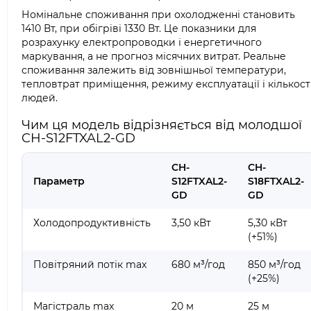
Номінальне споживання при охолодженні становить
1410 Вт, при обігріві 1330 Вт. Це показники для
розрахунку електропроводки і енергетичного
маркування, а не прогноз місячних витрат. Реальне
споживання залежить від зовнішньої температури,
тепловтрат приміщення, режиму експлуатації і кількост
людей.
Чим ця модель відрізняється від молодшої
CH-S12FTXAL2-GD
CH-
CH-
Параметр
S12FTXAL2-
S18FTXAL2-
GD
GD
Холодопродуктивність
3,50 кВт
5,30 кВт
(+51%)
Повітряний потік max
680 м³/год
850 м³/год
(+25%)
Магістраль max
20 м
25 м