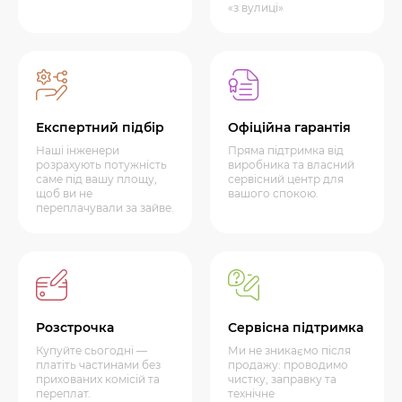
«з вулиці»
Експертний підбір
Офіційна гарантія
Наші інженери
Пряма підтримка від
розрахують потужність
виробника та власний
саме під вашу площу,
сервісний центр для
щоб ви не
вашого спокою.
переплачували за зайве.
Розстрочка
Сервісна підтримка
Купуйте сьогодні —
Ми не зникаємо після
платіть частинами без
продажу: проводимо
прихованих комісій та
чистку, заправку та
переплат.
технічне