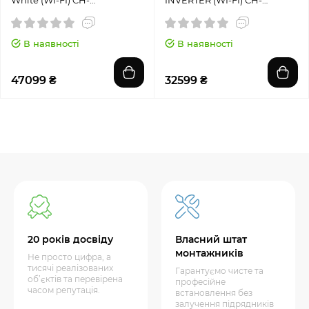
White (WI-FI) CH-
INVERTER (WI-FI) CH-
S12FTXAM2S-WP
S12FTXLA2-NG
В наявності
В наявності
47099 ₴
32599 ₴
20 років досвіду
Власний штат
монтажників
Не просто цифра, а
тисячі реалізованих
Гарантуємо чисте та
об’єктів та перевірена
професійне
часом репутація.
встановлення без
залучення підрядників