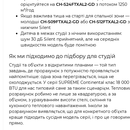
орієнтуйтеся на
CH-S24FTXAL2-GD
з потоком 1250
м³/год
Якщо важлива тиша на старті для спальної зони —
молодші
CH-S09FTXAL2-GD
або
CH-S12FTXAL2-GD
з
нижчим Silent
Дитяча в межах студії з нічним використанням:
шум 30 дБ Silent прийнятний, але на середніх
швидкостях модель буде помітною
Як ми підходимо до підбору для студій
Студії та об'єкти з відкритими планами — той тип
завдань, де прорахунок з потужністю проявляється
найпомітніше: одна зона перегрівається, інша не
охолоджується. У серії SUPREME Continental клас 18 000
BTU для нас типовий саме за таким сценарієм. Теплови
розрахунок робимо не лише за квадратурою, а за
об'ємом, з урахуванням висоти стелі, скління та
кухонного теплового навантаження. Інколи за
розрахунком виявляється, що для конкретного об'єкта
краще підходить сусідня модель серії, і про це говорим
прямо.