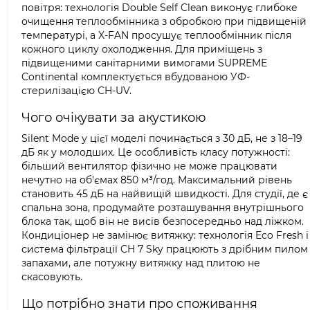
повітря: технологія Double Self Clean виконує глибоке
очищення теплообмінника з обробкою при підвищеній
температурі, а X-FAN просушує теплообмінник після
кожного циклу охолодження. Для приміщень з
підвищеними санітарними вимогами SUPREME
Continental комплектується вбудованою УФ-
стерилізацією CH-UV.
Чого очікувати за акустикою
Silent Mode у цієї моделі починається з 30 дБ, не з 18–19
дБ як у молодших. Це особливість класу потужності:
більший вентилятор фізично не може працювати
нечутно на об'ємах 850 м³/год. Максимальний рівень
становить 45 дБ на найвищій швидкості. Для студії, де є
спальна зона, продумайте розташування внутрішнього
блока так, щоб він не висів безпосередньо над ліжком.
Кондиціонер не замінює витяжку: технологія Eco Fresh і
система фільтрації CH 7 Sky працюють з дрібним пилом 
запахами, але потужну витяжку над плитою не
скасовують.
Що потрібно знати про споживання