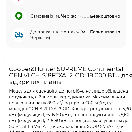
Самовивіз (м. Черкаси)
Безкоштовно
Доставка для монтажу (м.
Безкоштовно
Черкаси)
Cooper&Hunter SUPREME Continental
GEN VI CH-S18FTXAL2-GD: 18 000 BTU дл
відкритих планів
Модель для сценаріїв, де потрібна не лише збільшена
потужність, а й ширша аеродинаміка. Максимальний
повітряний потік 850 м³/год проти 680 м³/год у
молодшої CH-S12FTXAL2-GD. Холодопродуктивність 5,30
кВт (модуляція 1,26–6,60 кВт), теплопродуктивність 5,60
кВт (модуляція 1,12–6,80 кВт), площа за маркуванням до
50 м². SEER 7,6 (A++) в охолодженні, SCOP 5,7 (A+++) в