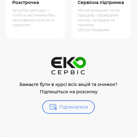
Розстрочка
Сервісна підтримка
Купуйте сьогодні —
Ми не зникаємо після
платіть частинами без
продажу: проводимо
прихованих комісій та
чистку, заправку та
переплат.
технічне
обслуговування
Бажаєте бути в курсі всіх акцій та знижок?
Підпишіться на розсилку
Підписатися