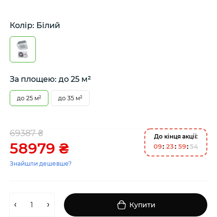
Колір: Білий
За площею: до 25 м²
до 25 м²
до 35 м²
69387 ₴
До кінця акції:
58979 ₴
0
9
2
3
5
9
5
4
Знайшли дешевше?
Купити