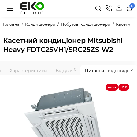
0
Головна
Кондиціонери
Побутові кондиціонери
Касетні
Касетний кондиціонер Mitsubishi
Heavy FDTC25VH1/SRC25ZS-W2
0
0
р
Характеристики
Відгуки
Питання - відповідь
Акція
-15 %