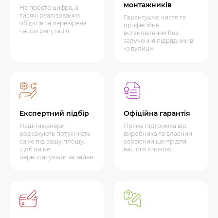
монтажників
Не просто цифра, а
тисячі реалізованих
Гарантуємо чисте та
об’єктів та перевірена
професійне
часом репутація.
встановлення без
залучення підрядників
«з вулиці»
Експертний підбір
Офіційна гарантія
Наші інженери
Пряма підтримка від
розрахують потужність
виробника та власний
саме під вашу площу,
сервісний центр для
щоб ви не
вашого спокою.
переплачували за зайве.