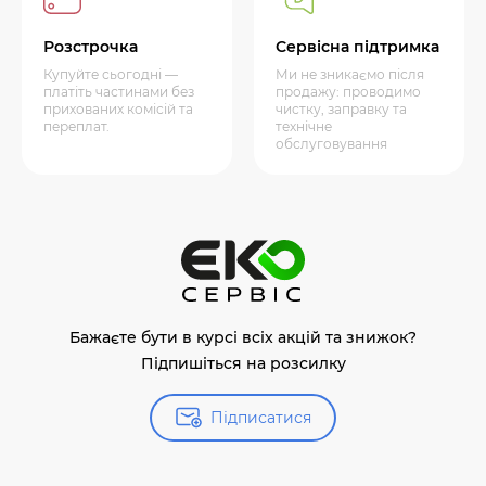
Розстрочка
Сервісна підтримка
Купуйте сьогодні —
Ми не зникаємо після
платіть частинами без
продажу: проводимо
прихованих комісій та
чистку, заправку та
переплат.
технічне
обслуговування
Бажаєте бути в курсі всіх акцій та знижок?
Підпишіться на розсилку
Підписатися