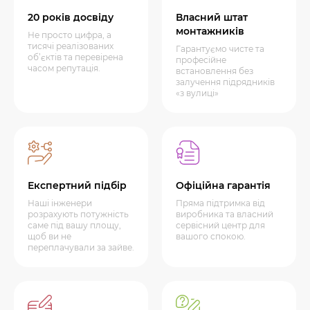
20 років досвіду
Власний штат
монтажників
Не просто цифра, а
тисячі реалізованих
Гарантуємо чисте та
об’єктів та перевірена
професійне
часом репутація.
встановлення без
залучення підрядників
«з вулиці»
Експертний підбір
Офіційна гарантія
Наші інженери
Пряма підтримка від
розрахують потужність
виробника та власний
саме під вашу площу,
сервісний центр для
щоб ви не
вашого спокою.
переплачували за зайве.