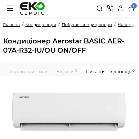
0
Головна
Кондиціонери
Побутові кондиціонери
Настінні
Кондиціонер Aerostar BASIC AER-
07A-R32-IU/OU ON/OFF
0
0
я
Характеристики
Відгуки
Питання - відповідь