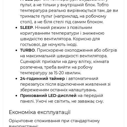
пульт, а не тільки у внутрішній блок. Тобто
температура реально вирівнюється там, де ви
тримаєте пульт (наприклад, на робочому
столі), а не біля стелі під самим блоком.
SLEEP
. Нічний режим з повільним
коригуванням температури і зниженою
швидкістю вентилятора. Корисно для
гостьової, де ночують іноді.
TURBO
. Прискорене охолодження або обігрів
на максимальній швидкості вентилятора.
Сценарій: приїхали на дачу влітку, кімната
розпечена, треба вийти на робочу
температуру за 15-20 хвилин.
24-годинний таймер
і автоматичний
перезапуск після відключення живлення зі
збереженням останніх налаштувань.
Прихований LED-дисплей
на передній
панелі. Уночі не світить, не заважає сну.
Економіка експлуатації
Орієнтовне споживання при стандартному
використанні: