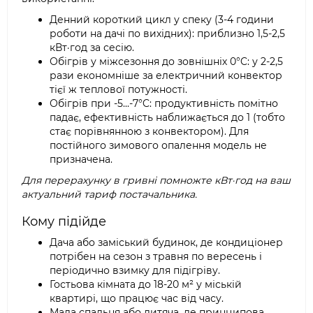
Денний короткий цикл у спеку (3-4 години
роботи на дачі по вихідних): приблизно 1,5-2,5
кВт·год за сесію.
Обігрів у міжсезоння до зовнішніх 0°C: у 2-2,5
рази економніше за електричний конвектор
тієї ж теплової потужності.
Обігрів при -5...-7°C: продуктивність помітно
падає, ефективність наближається до 1 (тобто
стає порівнянною з конвектором). Для
постійного зимового опалення модель не
призначена.
Для перерахунку в гривні помножте кВт·год на ваш
актуальний тариф постачальника.
Кому підійде
Дача або заміський будинок, де кондиціонер
потрібен на сезон з травня по вересень і
періодично взимку для підігріву.
Гостьова кімната до 18-20 м² у міській
квартирі, що працює час від часу.
Мала спальня або дитяча, де принципова