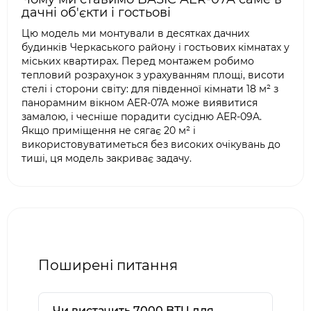
дачні об'єкти і гостьові
Цю модель ми монтували в десятках дачних
будинків Черкаського району і гостьових кімнатах у
міських квартирах. Перед монтажем робимо
тепловий розрахунок з урахуванням площі, висоти
стелі і сторони світу: для південної кімнати 18 м² з
панорамним вікном AER-07A може виявитися
замалою, і чесніше порадити сусідню AER-09A.
Якщо приміщення не сягає 20 м² і
використовуватиметься без високих очікувань до
тиші, ця модель закриває задачу.
Поширені питання
Чи вистачить 7000 BTU для