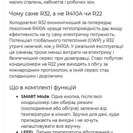
малих спалень, кабінетів і робочих зон.
Чому саме R32, а не R410A чи R22
Холодоагент R32 економічніший за попереднє
покоління R410A: краща теплопровідність дає вищу
ефективність на ту саму електричну потужність.
Потенціал глобального потепління (GWP) у R32
утричі нижчий, ніж у R410A. У реальній експлуатації
це означає трохи менші витрати на електрику і
безпечніший сервіс при дозаправці. Старі побутові
кондиціонери на R22 уже виходять з обігу за
міжнародним протоколом, а їхній сервіс стає
складнішим і дорожчим.
Що в комплекті функцій
SMART Mode
. Одна кнопка, після якої
кондиціонер сам обирає режим
(охолодження або обігрів) залежно від
температури в кімнаті. Зручно для дачі, куди
приїжджають на вихідні і не хочуть
налаштовувати все вручну.
I FEEL
. Датчик температури вбудований у