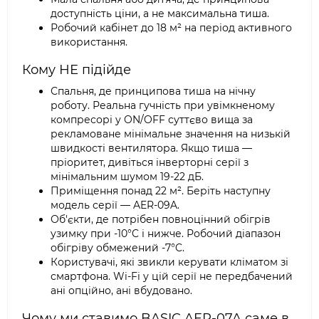
доступність ціни, а не максимальна тиша.
Робочий кабінет до 18 м² на період активного
використання.
Кому НЕ підійде
Спальня, де принципова тиша на нічну
роботу. Реальна гучність при увімкненому
компресорі у ON/OFF суттєво вища за
рекламоване мінімальне значення на низькій
швидкості вентилятора. Якщо тиша —
пріоритет, дивіться інверторні серії з
мінімальним шумом 19-22 дБ.
Приміщення понад 22 м². Беріть наступну
модель серії — AER-09A.
Об'єкти, де потрібен повноцінний обігрів
узимку при -10°C і нижче. Робочий діапазон
обігріву обмежений -7°C.
Користувачі, які звикли керувати кліматом зі
смартфона. Wi-Fi у цій серії не передбачений
ані опційно, ані вбудовано.
Чому ми ставимо BASIC AER-07A саме в