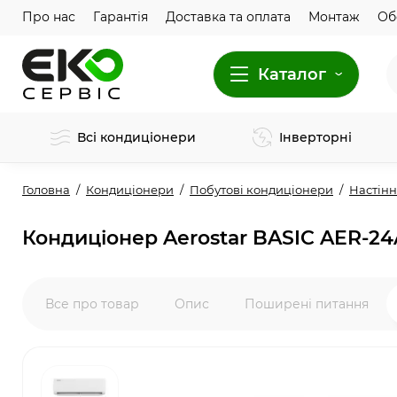
Про нас
Гарантія
Доставка та оплата
Монтаж
Об
Каталог
Всі кондиціонери
Інверторні
Головна
Кондиціонери
Побутові кондиціонери
Настінн
Кондиціонер Aerostar BASIC AER-2
Все про товар
Опис
Поширені питання