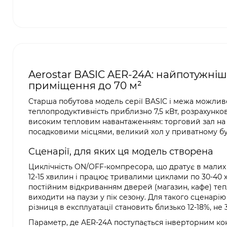
Aerostar BASIC AER-24A: найпотужніш
приміщення до 70 м²
Старша побутова модель серії BASIC і межа можливо
теплопродуктивність приблизно 7,5 кВт, розрахунков
високим тепловим навантаженням: торговий зал на 6
посадковими місцями, великий хол у приватному бу
Сценарії, для яких ця модель створена
Циклічність ON/OFF-компресора, що дратує в малих 
12-15 хвилин і працює тривалими циклами по 30-40 
постійним відкриванням дверей (магазин, кафе) теп
виходити на паузи у пік сезону. Для такого сценар
різниця в експлуатації становить близько 12-18%, не 
Параметр, де AER-24A поступається інверторним ко