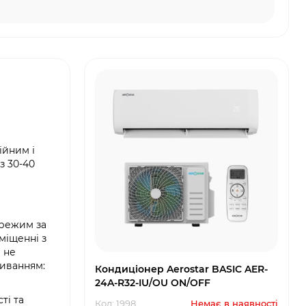
ійним і
з 30-40
 режим за
міщенні з
 не
живанням:
Кондиціонер Aerostar BASIC AER-
24A-R32-IU/OU ON/OFF
ті та
Код: 1998
Немає в наявності