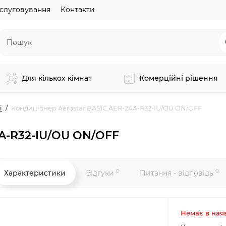
слуговування
Контакти
Для кількох кімнат
Комерційні рішення
і
Кондиціонер Aerostar BASIC AER-24A-R32-IU/OU ON/OFF
4A-R32-IU/OU ON/OFF
0
0
Характеристики
Відгуки
Питання - відповідь
Немає в ная