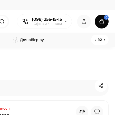
0
(098) 256-15-15
Офіс в м. Черкаси
Для обігріву
1/2
вності