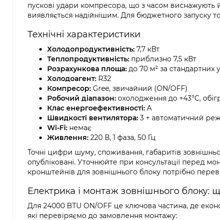
пускові удари компресора, що з часом виснажують йо
виявляється надійнішим. Для бюджетного запуску точ
Технічні характеристики
Холодопродуктивність:
7,7 кВт
Теплопродуктивність:
приблизно 7,5 кВт
Розрахункова площа:
до 70 м² за стандартних 
Холодоагент:
R32
Компресор:
Gree, звичайний (ON/OFF)
Робочий діапазон:
охолодження до +43°C, обігр
Клас енергоефективності:
A
Швидкості вентилятора:
3 + автоматичний ре
Wi-Fi:
немає
Живлення:
220 В, 1 фаза, 50 Гц
Точні цифри шуму, споживання, габаритів зовнішньо
опубліковані. Уточнюйте при консультації перед мо
кронштейнів для зовнішнього блоку потрібно переві
Електрика і монтаж зовнішнього блоку: 
Для 24000 BTU ON/OFF це ключова частина, де еконо
які перевіряємо до замовлення монтажу: