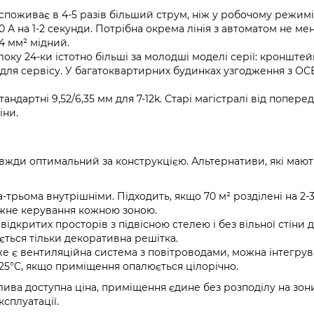
поживає в 4-5 разів більший струм, ніж у робочому режимі
А на 1-2 секунди. Потрібна окрема лінія з автоматом не ме
4 мм² мідний.
локу 24-ки істотно більші за молодші моделі серії: кронште
м для сервісу. У багатоквартирних будинках узгодження з ОС
андартні 9,52/6,35 мм для 7-12k. Старі магістралі від поперед
іни.
вжди оптимальний за конструкцією. Альтернативи, які мают
-трьома внутрішніми. Підходить, якщо 70 м² розділені на 2-
лежне керування кожною зоною.
відкритих просторів з підвісною стелею і без вільної стіни 
ється тільки декоративна решітка.
 є вентиляційна система з повітроводами, можна інтегрува
−25°C, якщо приміщення опалюється цілорічно.
ва доступна ціна, приміщення єдине без розподілу на зони
сплуатації.