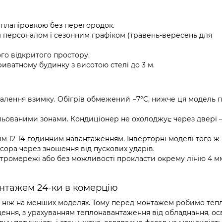
 планіровкою без перегородок.
м персоналом і сезонним графіком (травень-вересень для
ого відкритого простору.
иватному будинку з висотою стелі до 3 м.
палення взимку. Обігрів обмежений −7°C, нижче ця модель 
ольованими зонами. Кондиціонер не охолоджує через двері 
ним 12-14-годинним навантаженням. Інверторні моделі того ж
ора через зношення від пускових ударів.
тромережі або без можливості прокласти окрему лінію 4 мм
нтажем 24-ки в комерцію
, ніж на менших моделях. Тому перед монтажем робимо теп
ення, з урахуванням теплонавантаження від обладнання, осв