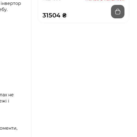
 інвертор
ебу.
31504 ₴
лах не
жі і
моменти,