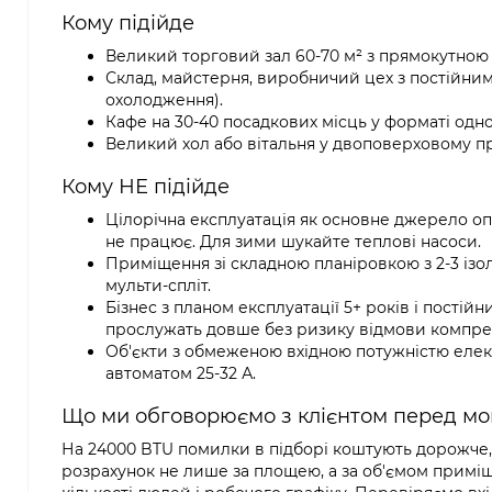
Кому підійде
Великий торговий зал 60-70 м² з прямокутною
Склад, майстерня, виробничий цех з постійни
охолодження).
Кафе на 30-40 посадкових місць у форматі одн
Великий хол або вітальня у двоповерховому пр
Кому НЕ підійде
Цілорічна експлуатація як основне джерело о
не працює. Для зими шукайте теплові насоси.
Приміщення зі складною планіровкою з 2-3 із
мульти-спліт.
Бізнес з планом експлуатації 5+ років і постій
прослужать довше без ризику відмови компрес
Об'єкти з обмеженою вхідною потужністю елек
автоматом 25-32 А.
Що ми обговорюємо з клієнтом перед мо
На 24000 BTU помилки в підборі коштують дорожче
розрахунок не лише за площею, а за об'ємом приміщ