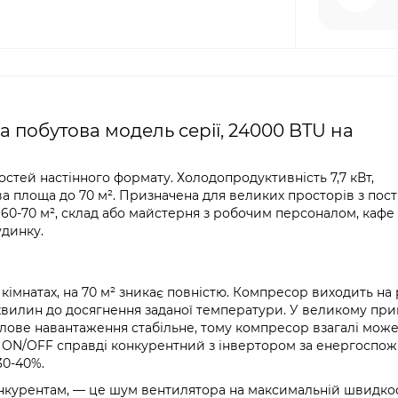
а побутова модель серії, 24000 BTU на
стей настінного формату. Холодопродуктивність 7,7 кВт,
а площа до 70 м². Призначена для великих просторів з пост
0-70 м², склад або майстерня з робочим персоналом, кафе 
динку.
кімнатах, на 70 м² зникає повністю. Компресор виходить на
хвилин до досягнення заданої температури. У великому при
лове навантаження стабільне, тому компресор взагалі може
ію ON/OFF справді конкурентний з інвертором за енергоспо
30-40%.
нкурентам, — це шум вентилятора на максимальній швидкос