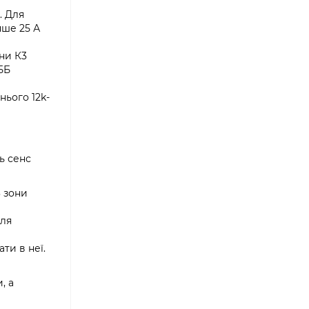
. Для
нше 25 А
йни К3
ББ
нього 12k-
ь сенс
3 зони
для
ти в неї.
, а