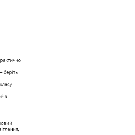
практично
— беріть
 класу
² з
ловий
ітлення,