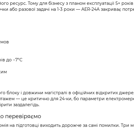
го ресурс. Тому для бізнесу з планом експлуатації 5+ років
ки або разової задачі на 1-3 роки — AER-24A закриває потр
умов
ів до −7°C
жим
го блоку і довжини магістралі в офіційних відкритих джере
нтажем — це критично для 24-ки, бо параметри електромере
рити заздалегідь.
що перевіряємо
мія на підготовці виходить дорожче за самі помилки. Три 