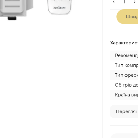
Швид
Характерис
Рекомендо
Тип компр
Тип фреон
Обігрів до
Країна ви
Переглян