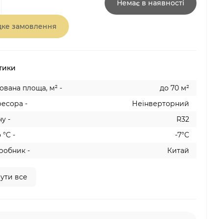
Немає в наявності
ке замовлення
тики
вана площа, м² -
до 70 м²
есора -
Неінверторний
у -
R32
 °C -
-7°C
робник -
Китай
ути все