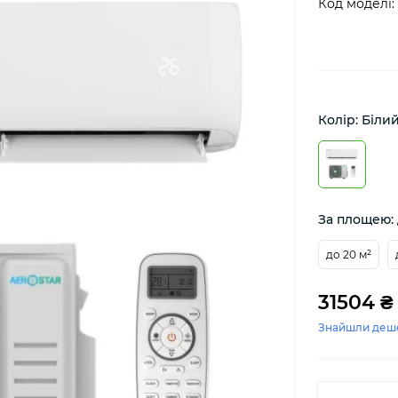
Код моделі:
Колір: Біли
За площею: 
до 20 м²
31504 ₴
Знайшли деш