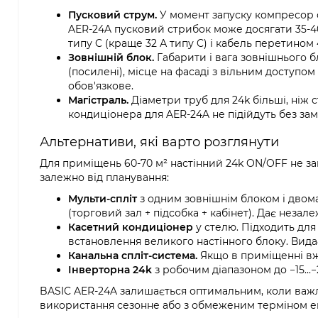
Пусковий струм.
У момент запуску компресор с
AER-24A пусковий стрибок може досягати 35-40 
типу C (краще 32 А типу C) і кабель перетином 
Зовнішній блок.
Габарити і вага зовнішнього б
(посилені), місце на фасаді з вільним доступо
обов'язкове.
Магістраль.
Діаметри труб для 24k більші, ніж ст
кондиціонера для AER-24A не підійдуть без зам
Альтернативи, які варто розглянути
Для приміщень 60-70 м² настінний 24k ON/OFF не за
залежно від планування:
Мульти-спліт
з одним зовнішнім блоком і двома
(торговий зал + підсобка + кабінет). Дає неза
Касетний кондиціонер
у стелю. Підходить для 
встановлення великого настінного блоку. Вида
Канальна спліт-система.
Якщо в приміщенні вже
Інверторна 24k
з робочим діапазоном до −15...
BASIC AER-24A залишається оптимальним, коли важли
використання сезонне або з обмеженим терміном ек