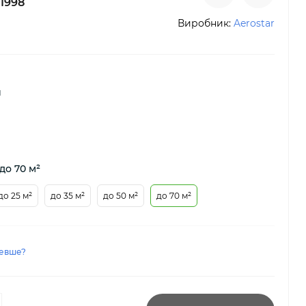
1998
Виробник:
Aerostar
й
до 70 м²
до 25 м²
до 35 м²
до 50 м²
до 70 м²
евше?