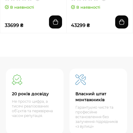
В наявності
В наявності
33699 ₴
43299 ₴
20 років досвіду
Власний штат
монтажників
Не просто цифра, а
тисячі реалізованих
Гарантуємо чисте та
об’єктів та перевірена
професійне
часом репутація.
встановлення без
залучення підрядників
«з вулиці»