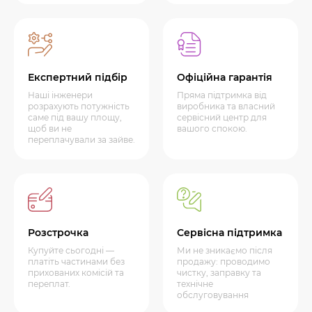
Експертний підбір
Офіційна гарантія
Наші інженери
Пряма підтримка від
розрахують потужність
виробника та власний
саме під вашу площу,
сервісний центр для
щоб ви не
вашого спокою.
переплачували за зайве.
Розстрочка
Сервісна підтримка
Купуйте сьогодні —
Ми не зникаємо після
платіть частинами без
продажу: проводимо
прихованих комісій та
чистку, заправку та
переплат.
технічне
обслуговування