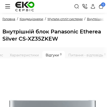
0
Головна
Кондиціонери
Мульти-спліт системи
Внутрішні 
Внутрішній блок Panasonic Etherea
Silver CS-XZ35ZKEW
0
0
ис
Характеристики
Відгуки
Питання - відповідь