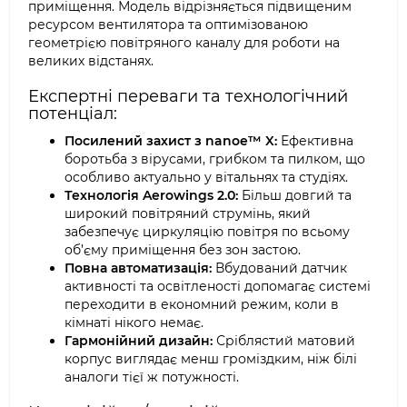
приміщення. Модель відрізняється підвищеним
ресурсом вентилятора та оптимізованою
геометрією повітряного каналу для роботи на
великих відстанях.
Експертні переваги та технологічний
потенціал:
Посилений захист з nanoe™ X:
Ефективна
боротьба з вірусами, грибком та пилком, що
особливо актуально у вітальнях та студіях.
Технологія Aerowings 2.0:
Більш довгий та
широкий повітряний струмінь, який
забезпечує циркуляцію повітря по всьому
об’єму приміщення без зон застою.
Повна автоматизація:
Вбудований датчик
активності та освітленості допомагає системі
переходити в економний режим, коли в
кімнаті нікого немає.
Гармонійний дизайн:
Сріблястий матовий
корпус виглядає менш громіздким, ніж білі
аналоги тієї ж потужності.