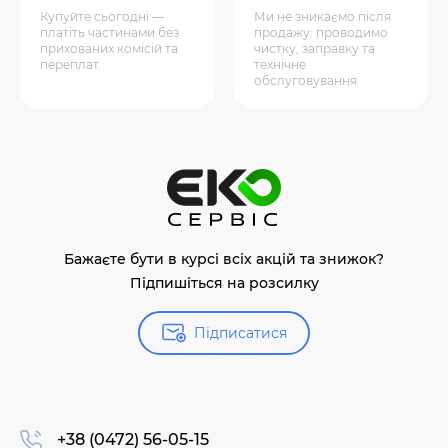
Купуйте сьогодні —
Ми не зникаємо після
платіть частинами без
продажу: проводимо
прихованих комісій та
чистку, заправку та
переплат.
технічне
обслуговування
Бажаєте бути в курсі всіх акцій та знижок?
Підпишіться на розсилку
Підписатися
+38 (0472) 56-05-15