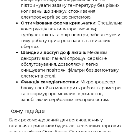
підтримувати задану температуру без різких
коливань, що знижує споживання
електроенергії всією системою.
Оптимізована форма крильчатки:
Спеціальна
конструкція вентилятора зменшує
турбулентність та опір повітря, забезпечуючи
тиху роботу пристрою навіть на високих
обертах.
Швидкий доступ до фільтрів:
Механізм
декоративної панелі спрощує сервісне
обслуговування, дозволяючи легко
очищувати повітряні фільтри без демонтажу
елементів стелі.
Функція самодіагностики:
Мікропроцесор
блоку постійно моніторить робочі параметри
та інформує про можливі відхилення,
запобігаючи серйозним несправностям.
Кому підійде
Блок рекомендований для встановлення у
вітальнях приватних будинків, невеликих торгових
залах та офісах Open Space. Оптимальна площа