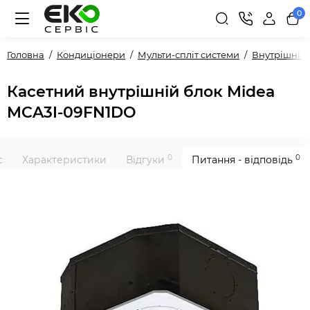
0
Головна
Кондиціонери
Мульти-спліт системи
Внутрішні 
Касетний внутрішній блок Midea
MCA3I-09FN1DO
0
0
с
Характеристики
Відгуки
Питання - відповідь