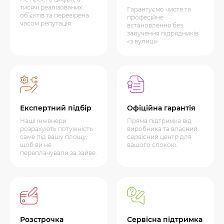
тисячі реалізованих
Гарантуємо чисте та
об’єктів та перевірена
професійне
часом репутація.
встановлення без
залучення підрядників
«з вулиці»
Експертний підбір
Офіційна гарантія
Наші інженери
Пряма підтримка від
розрахують потужність
виробника та власний
саме під вашу площу,
сервісний центр для
щоб ви не
вашого спокою.
переплачували за зайве.
Розстрочка
Сервісна підтримка