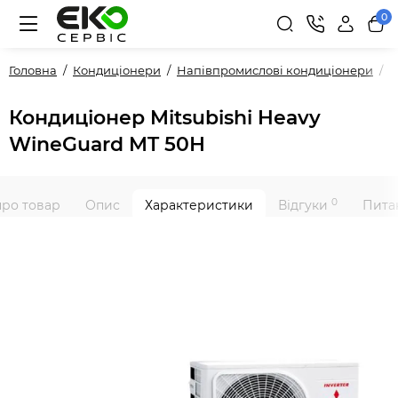
0
Головна
Кондиціонери
Напівпромислові кондиціонери
К
Кондиціонер Mitsubishi Heavy
WineGuard MT 50Н
0
про товар
Опис
Характеристики
Відгуки
Питан