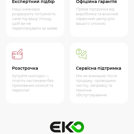
Експертний підбір
Офіційна гарантія
Наші інженери
Пряма підтримка від
розрахують потужність
виробника та власний
саме під вашу площу,
сервісний центр для
щоб ви не
вашого спокою.
переплачували за зайве.
Розстрочка
Сервісна підтримка
Купуйте сьогодні —
Ми не зникаємо після
платіть частинами без
продажу: проводимо
прихованих комісій та
чистку, заправку та
переплат.
технічне
обслуговування