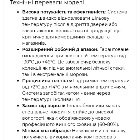
Технічні переваги моделі
Висока потужність та ефективність:
Система
здатна швидко відновлювати цільову
температуру після відкриття дверей або
завантаження великої партії продукції, що
критично для комерційних складів та
магазинів.
Розширений робочий діапазон:
Гарантоване
охолодження при зовнішній температурі від
-30°C до +46°C. Це забезпечує безпеку
колекції як під час аномальної літньої спеки,
так і в екстремальні морози.
Прецизійна точність:
Підтримка температури
від +2°C до +14°C з мінімальним відхиленням.
Система запобігає «втомі» вина через
температурні коливання.
Захист від корозії:
Теплообмінники мають
спеціальне покриття, стійке до високої
вологості, яка є обов'язковою умовою
професійного винного сховища (60–80%).
Мінімальна вібрація:
Незважаючи на високу
потужність, використання компресора з