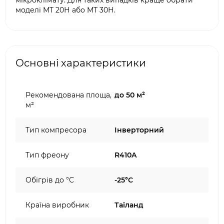
мікроклімату. Для таких випадків краще обрати
моделі MT 20Н або MT 30Н.
Основні характеристики
Рекомендована площа,
до 50 м²
м²
Тип компресора
Інверторний
Тип фреону
R410A
Обігрів до °C
-25°C
Країна виробник
Таїланд