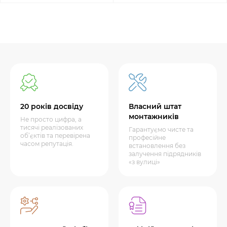
20 років досвіду
Власний штат
монтажників
Не просто цифра, а
тисячі реалізованих
Гарантуємо чисте та
об’єктів та перевірена
професійне
часом репутація.
встановлення без
залучення підрядників
«з вулиці»