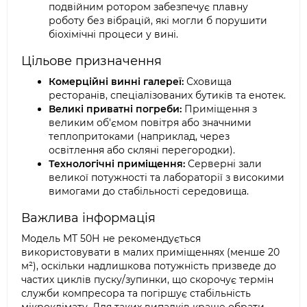
подвійним ротором забезпечує плавну
роботу без вібрацій, які могли б порушити
біохімічні процеси у вині.
Цільове призначення
Комерційні винні галереї:
Сховища
ресторанів, спеціалізованих бутиків та енотек.
Великі приватні погреби:
Приміщення з
великим об'ємом повітря або значними
теплопритоками (наприклад, через
освітлення або скляні перегородки).
Технологічні приміщення:
Серверні зали
великої потужності та лабораторії з високими
вимогами до стабільності середовища.
Важлива інформація
Модель MT 50Н не рекомендується
використовувати в малих приміщеннях (менше 20
м²), оскільки надлишкова потужність призведе до
частих циклів пуску/зупинки, що скорочує термін
служби компресора та погіршує стабільність