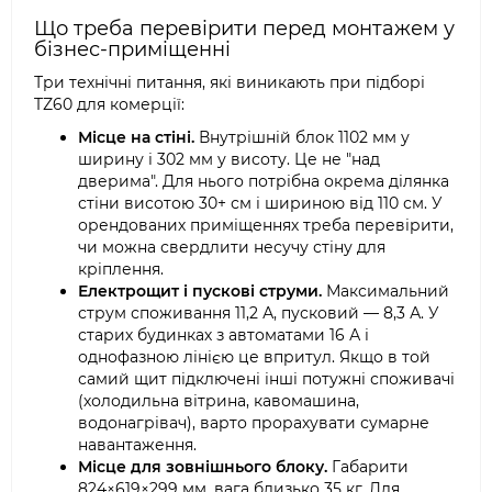
Що треба перевірити перед монтажем у
бізнес-приміщенні
Три технічні питання, які виникають при підборі
TZ60 для комерції:
Місце на стіні.
Внутрішній блок 1102 мм у
ширину і 302 мм у висоту. Це не "над
дверима". Для нього потрібна окрема ділянка
стіни висотою 30+ см і шириною від 110 см. У
орендованих приміщеннях треба перевірити,
чи можна свердлити несучу стіну для
кріплення.
Електрощит і пускові струми.
Максимальний
струм споживання 11,2 А, пусковий — 8,3 А. У
старих будинках з автоматами 16 А і
однофазною лінією це впритул. Якщо в той
самий щит підключені інші потужні споживачі
(холодильна вітрина, кавомашина,
водонагрівач), варто прорахувати сумарне
навантаження.
Місце для зовнішнього блоку.
Габарити
824×619×299 мм, вага близько 35 кг. Для