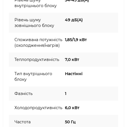
Рівень шуму
34-45 дБ(A)
внутрішнього блоку
Рівень шуму
49 дБ(A)
зовнішнього блоку
Споживана потужність
1,85/1,9 кВт
(охолодження/нагрів)
Теплопродуктивність
7,0 кВт
Тип внутрішнього
Настінні
блоку
Фазність
1
Холодопродуктивність
6,0 кВт
Частота
50 Гц