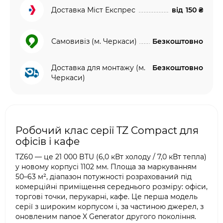
Доставка Міст Експрес
від
150 ₴
Самовивіз (м. Черкаси)
Безкоштовно
Доставка для монтажу (м.
Безкоштовно
Черкаси)
Робочий клас серії TZ Compact для
офісів і кафе
TZ60 — це 21 000 BTU (6,0 кВт холоду / 7,0 кВт тепла)
у новому корпусі 1102 мм. Площа за маркуванням
50–63 м², діапазон потужності розрахований під
комерційні приміщення середнього розміру: офіси,
торгові точки, перукарні, кафе. Це перша модель
серії з широким корпусом і, за частиною джерел, з
оновленим nanoe X Generator другого покоління.