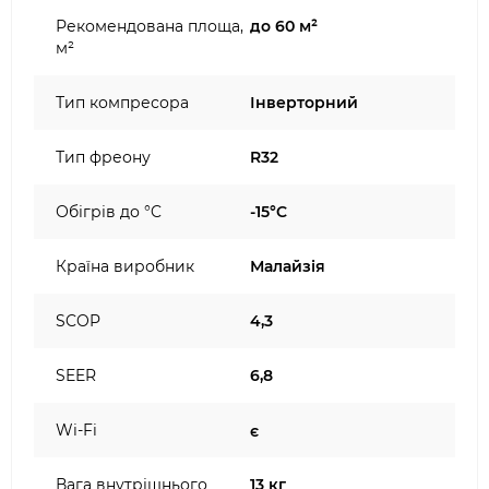
Рекомендована площа,
до 60 м²
м²
Тип компресора
Інверторний
Тип фреону
R32
Обігрів до °C
-15°C
Країна виробник
Малайзія
SCOP
4,3
SEER
6,8
Wi-Fi
є
Вага внутрішнього
13 кг