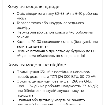
Кому ця модель підійде
Офіс відкритого типу 50–63 м² на 6–10 робочих
місць
Торгова точка або шоурум середнього
розміру
Перукарня або салон краси з 4–6 робочими
зонами
Кафе на 20–30 посадкових місць (без кухні, для
зали відвідувачів)
Велика вітальня в приватному будинку до 60
м², де нема обмежень по місцю на стіні
Кому ця модель не підійде
Приміщення 65+ м² з постійним напливом
людей: розгляньте TZ71 (24 000 BTU, 60–70 м²)
Об'єкти, де принципова тиша: TZ60 на Q-Lo
Cool — 34 дБ, на робочих швидкостях 37–45 дБ;
для бібліотек чи студій звукозапису не
підходить
Спальня або дитяча у квартирі: занадто
потужний і голосний для побутового