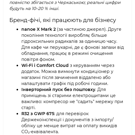
повністю збігається з Черкаською; реальні цифри
будуть на 10–20 % інші.
Бренд-фічі, які працюють для бізнесу
nanoe X Mark 2
(за частиною джерел). Друге
покоління технології виробляє більше
гідроксильних радикалів за одиницю часу.
Для кафе чи перукарні, де є фонові запахи від
обладнання, працює в режимі очищення
повітря фоном.
Wi-Fi і Comfort Cloud
з керуванням через
додаток. Можна вимкнути кондиціонер у
магазині після зачинення віддалено або
налаштувати графік під робочі години.
Інверторний пуск без поштовху
. Для
приміщень зі старими електрощитами це
важливо: компресор не "садить" мережу при
старті.
R32 з GWP 675
: для перевірок
Держекоінспекції і документів з імпорту/
обліку це менше витрат на оплату викидів
CO₂-еквівалента.