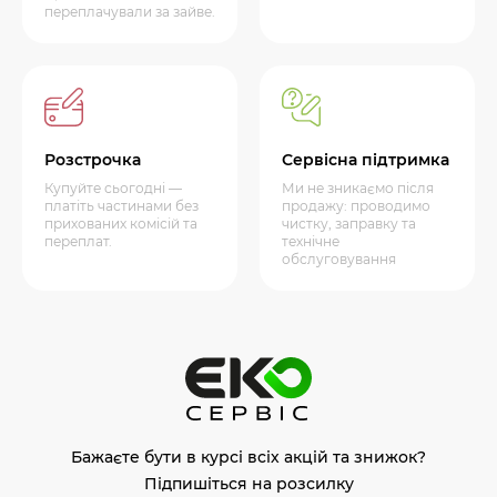
переплачували за зайве.
Розстрочка
Сервісна підтримка
Купуйте сьогодні —
Ми не зникаємо після
платіть частинами без
продажу: проводимо
прихованих комісій та
чистку, заправку та
переплат.
технічне
обслуговування
Бажаєте бути в курсі всіх акцій та знижок?
Підпишіться на розсилку