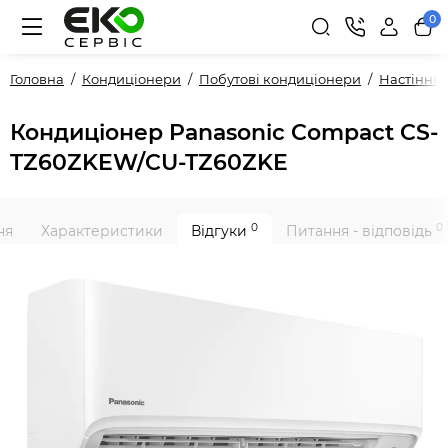
0
Головна
Кондиціонери
Побутові кондиціонери
Настінні
Кондиціонер Panasonic Compact CS-
TZ60ZKEW/CU-TZ60ZKE
0
0
ня
Характеристики
Відгуки
Питання - відповідь