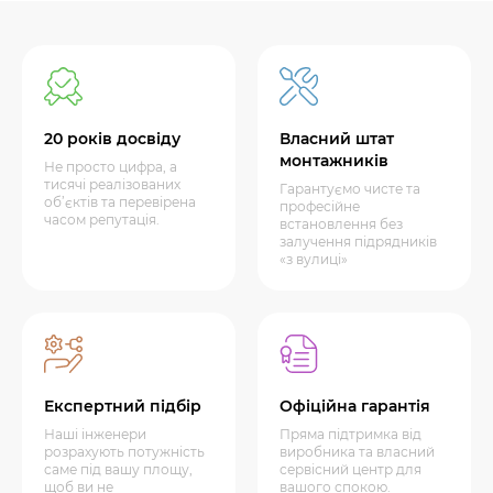
20 років досвіду
Власний штат
монтажників
Не просто цифра, а
тисячі реалізованих
Гарантуємо чисте та
об’єктів та перевірена
професійне
часом репутація.
встановлення без
залучення підрядників
«з вулиці»
Експертний підбір
Офіційна гарантія
Наші інженери
Пряма підтримка від
розрахують потужність
виробника та власний
саме під вашу площу,
сервісний центр для
щоб ви не
вашого спокою.