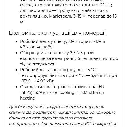
фасадного монтажу треба узгодити з ОСББ;
для дворового — продумати майданчик з
вентиляцією. Магістраль 3–15 м, перепад до 15
м.
Економіка експлуатації для комерції
Робочий день у спеку, 10–12 годин: ~12–16
кВт·год на добу
Обігрів у міжсезоння: у 2,3–2,5 рази
економніше за електричний тепловентилятор
тієї ж потужності
Робочий діапазон обігріву: до −15 °C;
теплопродуктивність при −7°C — 5,94 кВт, при
−15°C — 4,90 кВт
Стандартизоване річне споживання (EN
14825): 309 кВт·год cooling + 1433 кВт·год
heating
Для бізнесу річні цифри з енергомаркування
ближче до реальності, ніж для житла, бо комерція
ближча до стандартизованого профілю
використання. Але кліматична зона ЄС "помірна" не