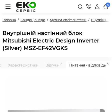
0
Головна
Кондиціонери
Мульти-спліт системи
Внутрішні 
Внутрішній настінний блок
Mitsubishi Electric Design Inverter
(Silver) MSZ-EF42VGKS
0
0
с
Характеристики
Відгуки
Питання - відповідь