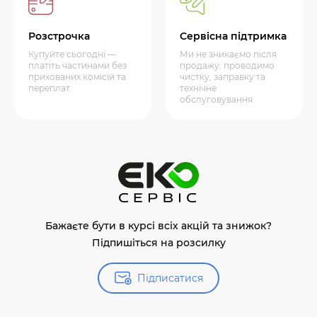
Розстрочка
Сервісна підтримка
Купуйте сьогодні —
Ми не зникаємо після
платіть частинами без
продажу: проводимо
прихованих комісій та
чистку, заправку та
переплат.
технічне
обслуговування
Бажаєте бути в курсі всіх акцій та знижок?
Підпишіться на розсилку
Підписатися