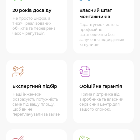
20 років досвіду
Власний штат
монтажників
Не просто цифра, а
тисячі реалізованих
Гарантуємо чисте та
об’єктів та перевірена
професійне
часом репутація.
встановлення без
залучення підрядників
«з вулиці»
Експертний підбір
Офіційна гарантія
Наші інженери
Пряма підтримка від
розрахують потужність
виробника та власний
саме під вашу площу,
сервісний центр для
щоб ви не
вашого спокою.
переплачували за зайве.