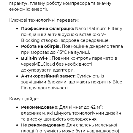
гарантує плавну роботу компресора та значну
економію енергії.
Ключові технологічні переваги:
Професійна фільтрація:
Nano Platinum Filter у
поєднанні з антивірусною вставкою V-
Blocking створює здорове середовище.
Робота на обігрів:
Повноцінне джерело тепла
при морозах до -15°C на вулиці.
Built-in Wi-Fi:
Повний контроль параметрів
черезMELCloud без необхідності
докуповувати адаптери.
Антикорозійний захист:
Сумісність із
зовнішніми блоками, що мають покриття Blue
Fin для довговічності.
Кому підійде:
Рекомендовано:
Для кімнат до 42 м²;
власникам, які цінують технологічний дизайн
та високу швидкість охолодження.
Не рекомендовано:
Для спалень маленької
площі (потужність може бути надлишковою).