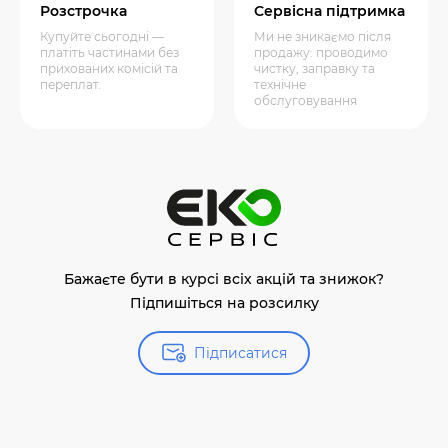
Розстрочка
Сервісна підтримка
Купуйте сьогодні —
Ми не зникаємо після
платіть частинами без
продажу: проводимо
прихованих комісій та
чистку, заправку та
переплат.
технічне
обслуговування
Бажаєте бути в курсі всіх акцій та знижок?
Підпишіться на розсилку
Підписатися