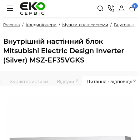
0
Головна
Кондиціонери
Мульти-спліт системи
Внутрішні 
Внутрішній настінний блок
Mitsubishi Electric Design Inverter
(Silver) MSZ-EF35VGKS
0
0
с
Характеристики
Відгуки
Питання - відповідь