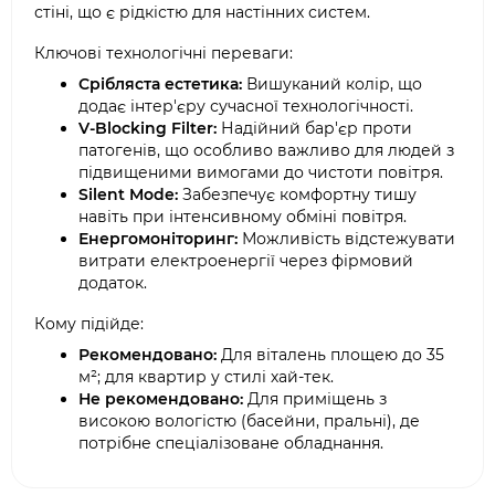
стіні, що є рідкістю для настінних систем.
Ключові технологічні переваги:
Срібляста естетика:
Вишуканий колір, що
додає інтер'єру сучасної технологічності.
V-Blocking Filter:
Надійний бар'єр проти
патогенів, що особливо важливо для людей з
підвищеними вимогами до чистоти повітря.
Silent Mode:
Забезпечує комфортну тишу
навіть при інтенсивному обміні повітря.
Енергомоніторинг:
Можливість відстежувати
витрати електроенергії через фірмовий
додаток.
Кому підійде:
Рекомендовано:
Для віталень площею до 35
м²; для квартир у стилі хай-тек.
Не рекомендовано:
Для приміщень з
високою вологістю (басейни, пральні), де
потрібне спеціалізоване обладнання.