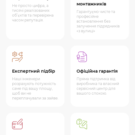
монтажників
Не просто цифра, а
тисячі реалізованих
Гарантуємо чисте та
об’єктів та перевірена
професійне
часом репутація.
встановлення без
залучення підрядників
«з вулиці»
Експертний підбір
Офіційна гарантія
Наші інженери
Пряма підтримка від
розрахують потужність
виробника та власний
саме під вашу площу,
сервісний центр для
щоб ви не
вашого спокою.
переплачували за зайве.