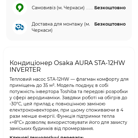
Самовивіз (м. Черкаси)
Безкоштовно
Доставка для монтажу (м.
Безкоштовно
Черкаси)
Кондиціонер Osaka AURA STA-12HW
INVERTER
Тепловий насос STA-12HW — флагман комфорту для
приміщень до 35 м². Модель поєднує в собі
потужність інвертора Toshiba та передові розробки
у сфері аеродинаміки. Завдяки роботі на обігрів до
-30°C, цей прилад є повноцінною заміною
електроконвекторам, при цьому споживаючи в 4
рази менше енергії. Функція підтримки тепла
«+8°C» дозволяє використовувати його для захисту
заміських будинків від промерзання.
Ключові технологічні переваги: