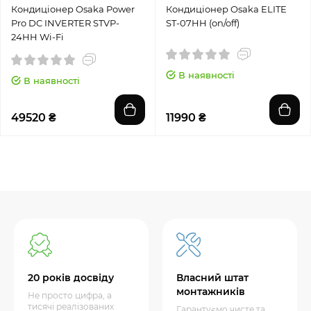
Кондиціонер Osaka Power
Кондиціонер Osaka ELITE
Pro DC INVERTER STVP-
ST-07HH (on/off)
24HH Wi-Fi
В наявності
В наявності
49520 ₴
11990 ₴
20 років досвіду
Власний штат
монтажників
Не просто цифра, а
тисячі реалізованих
Гарантуємо чисте та