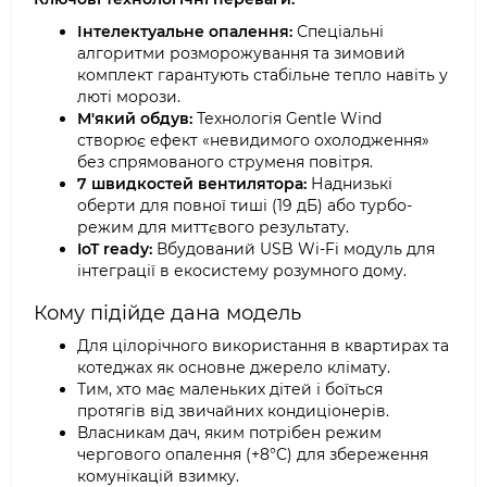
Інтелектуальне опалення:
Спеціальні
алгоритми розморожування та зимовий
комплект гарантують стабільне тепло навіть у
люті морози.
М'який обдув:
Технологія Gentle Wind
створює ефект «невидимого охолодження»
без спрямованого струменя повітря.
7 швидкостей вентилятора:
Наднизькі
оберти для повної тиші (19 дБ) або турбо-
режим для миттєвого результату.
IoT ready:
Вбудований USB Wi-Fi модуль для
інтеграції в екосистему розумного дому.
Кому підійде дана модель
Для цілорічного використання в квартирах та
котеджах як основне джерело клімату.
Тим, хто має маленьких дітей і боїться
протягів від звичайних кондиціонерів.
Власникам дач, яким потрібен режим
чергового опалення (+8°C) для збереження
комунікацій взимку.