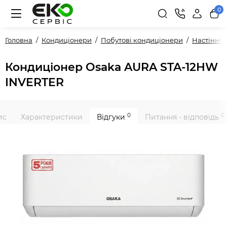
0
Головна
Кондиціонери
Побутові кондиціонери
Настінні
Кондиціонер Osaka AURA STA-12HW
INVERTER
0
0
ис
Характеристики
Відгуки
Питання - відповідь