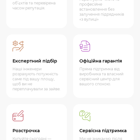
об’єктів та перевірена
професійне
часом репутація.
встановлення без
залучення підрядників
«з вулиці»
Експертний підбір
Офіційна гарантія
Наші інженери
Пряма підтримка від
розрахують потужність
виробника та власний
саме під вашу площу,
сервісний центр для
щоб ви не
вашого спокою.
переплачували за зайве.
Розстрочка
Сервісна підтримка
Купуйте сьогодні —
Ми не зникаємо після