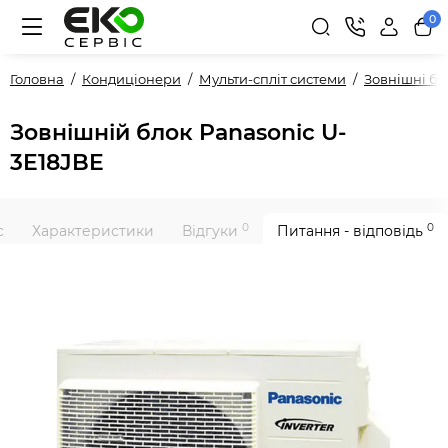
0
Головна
Кондиціонери
Мульти-спліт системи
Зовнішні б
Зовнішній блок Panasonic U-
3E18JBE
0
0
с
Характеристики
Відгуки
Питання - відповідь