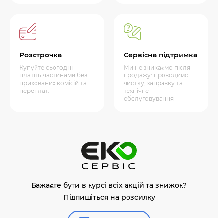
Розстрочка
Сервісна підтримка
Купуйте сьогодні —
Ми не зникаємо після
платіть частинами без
продажу: проводимо
прихованих комісій та
чистку, заправку та
переплат.
технічне
обслуговування
Бажаєте бути в курсі всіх акцій та знижок?
Підпишіться на розсилку