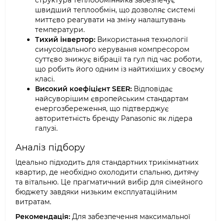
структура теплообмінника забезпечує
швидший теплообмін, що дозволяє системі
миттєво реагувати на зміну налаштувань
температури.
Тихий інвертор:
Використання технології
синусоїдального керування компресором
суттєво знижує вібрації та гул під час роботи,
що робить його одним із найтихіших у своєму
класі.
Високий коефіцієнт SEER:
Відповідає
найсуворішим європейським стандартам
енергозбереження, що підтверджує
авторитетність бренду Panasonic як лідера
галузі.
Аналіз підбору
Ідеально підходить для стандартних трикімнатних
квартир, де необхідно охолодити спальню, дитячу
та вітальню. Це прагматичний вибір для сімейного
бюджету завдяки низьким експлуатаційним
витратам.
Рекомендація:
Для забезпечення максимальної