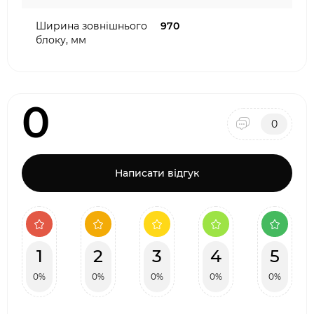
Ширина зовнішнього
970
блоку, мм
0
0
Написати відгук
1
2
3
4
5
0%
0%
0%
0%
0%