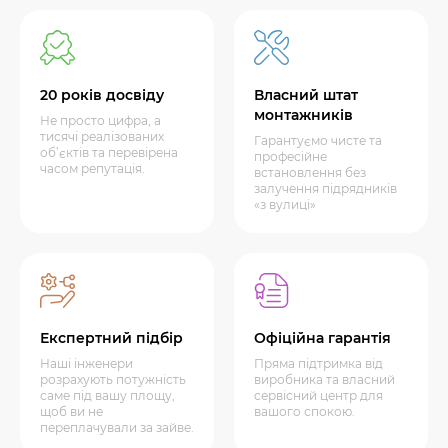
20 років досвіду
Власний штат
монтажників
Не просто цифра, а
тисячі реалізованих
Гарантуємо чисте та
об’єктів та перевірена
професійне
часом репутація.
встановлення без
залучення підрядників
«з вулиці»
Експертний підбір
Офіційна гарантія
Наші інженери
Пряма підтримка від
розрахують потужність
виробника та власний
саме під вашу площу,
сервісний центр для
щоб ви не
вашого спокою.
переплачували за зайве.