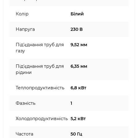
Колір
Білий
Напруга
230 В
Під'єднання труб для
9,52 мм
газу
Під'єднання труб для
6,35 мм
рідини
Теплопродуктивність
6,8 кВт
Фазність
1
Холодопродуктивність
5,2 кВт
Частота
50 Гц