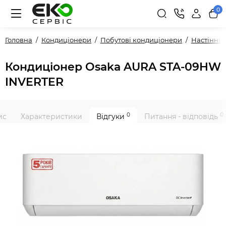
0
Головна
Кондиціонери
Побутові кондиціонери
Настінні
Кондиціонер Osaka AURA STA-09HW
INVERTER
0
0
ис
Характеристики
Відгуки
Питання - відповідь