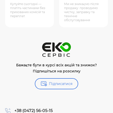
Купуйте сьогодні —
Ми не зникаємо після
платіть частинами без
продажу: проводимо
прихованих комісій та
чистку, заправку та
переплат.
технічне
обслуговування
Бажаєте бути в курсі всіх акцій та знижок?
Підпишіться на розсилку
Підписатися
+38 (0472) 56-05-15