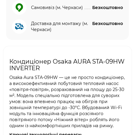
Самовивіз (м. Черкаси)
Безкоштовно
Доставка для монтажу (м.
Безкоштовно
Черкаси)
Кондиціонер Osaka AURA STA-09HW
INVERTER
Osaka Aura STA-09HW — це не просто кондиціонер,
а високоефективний побутовий тепловий насос
«повітря-повітря», розрахований на площу до 25-30
м². Модель спеціально підготовлена для суворих
умов: вона впевнено працює на обігрів при
зовнішній температурі до -30°C. Вбудований Wi-Fi
модуль та інноваційна функція розсіяного
повітряного потоку «Ніжний вітер» роблять його
одним із найкомфортніших приладів на ринку.
Ключові технологічні переваги: