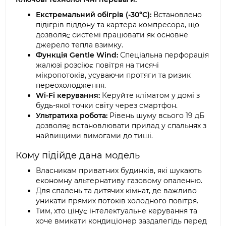
Екстремальний обігрів (-30°C):
Встановлено
підігрів піддону та картера компресора, що
дозволяє системі працювати як основне
джерело тепла взимку.
Функція Gentle Wind:
Спеціальна перфорація
жалюзі розсіює повітря на тисячі
мікропотоків, усуваючи протяги та ризик
переохолодження.
Wi-Fi керування:
Керуйте кліматом у домі з
будь-якої точки світу через смартфон.
Ультратиха робота:
Рівень шуму всього 19 дБ
дозволяє встановлювати прилад у спальнях з
найвищими вимогами до тиші.
Кому підійде дана модель
Власникам приватних будинків, які шукають
економну альтернативу газовому опаленню.
Для спалень та дитячих кімнат, де важливо
уникати прямих потоків холодного повітря.
Тим, хто цінує інтелектуальне керування та
хоче вмикати кондиціонер заздалегідь перед