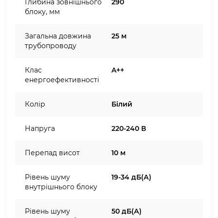
Глибина зовнішнього
290
блоку, мм
Загальна довжина
25 м
трубопроводу
Клас
A++
енергоефективності
Колір
Білий
Напруга
220-240 В
Перепад висот
10 м
Рівень шуму
19-34 дБ(А)
внутрішнього блоку
Рівень шуму
50 дБ(А)