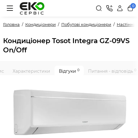
0
Головна
Кондиціонери
Побутові кондиціонери
Настінні
Кондиціонер Tosot Integra GZ-09VS
On/Off
0
0
ис
Характеристики
Відгуки
Питання - відповідь