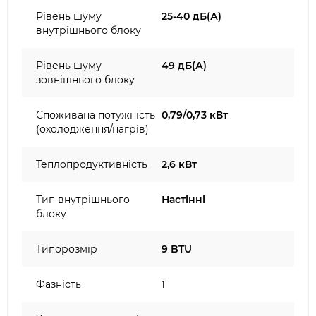
Рівень шуму
25-40 дБ(А)
внутрішнього блоку
Рівень шуму
49 дБ(А)
зовнішнього блоку
Споживана потужність
0,79/0,73 кВт
(охолодження/нагрів)
Теплопродуктивність
2,6 кВт
Тип внутрішнього
Настінні
блоку
Типорозмір
9 BTU
Фазність
1