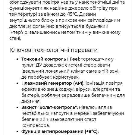
охолоджувати повітря навіть у найспекотніші дні та
функціонувати як надійне джерело обігріву при
температурі за вікном до -15°C. Дизайн
внутрішнього блоку з прихованим світлодіодним
дисплеєм органічно вписується в будь-який
інтер'єр, залишаючись непомітним у вимкненому
стані.
Ключові технологічні переваги
Точковий контроль I Feel:
термодатчик у
пульті ДУ дозволяє системі створювати
ідеальний локальний клімат саме в тій зоні,
де перебуває користувач.
Плазмовий генератор (API):
іонізація повітря
ефективно знешкоджує віруси, алергени та
бактерії, роблячи середовище безпечним для
дихання.
Захист "Вольт-контроль":
нівелює вплив
нестабільної напруги в мережі, забезпечуючи
безпечний низьковольтний старт
компресора.
Функція антипромерзання (+8°C):