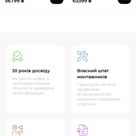
56799 ₴
63399 ₴
20 років досвіду
Власний штат
монтажників
Не просто цифра, а
тисячі реалізованих
Гарантуємо чисте та
об’єктів та перевірена
професійне
часом репутація.
встановлення без
залучення підрядників
«з вулиці»