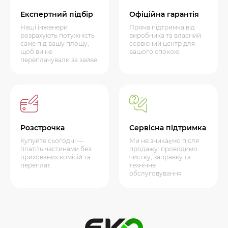
Експертний підбір
Офіційна гарантія
Наші інженери
Пряма підтримка від
розрахують потужність
виробника та власний
саме під вашу площу,
сервісний центр для
щоб ви не
вашого спокою.
переплачували за зайве.
Розстрочка
Сервісна підтримка
Купуйте сьогодні —
Ми не зникаємо після
платіть частинами без
продажу: проводимо
прихованих комісій та
чистку, заправку та
переплат.
технічне
обслуговування