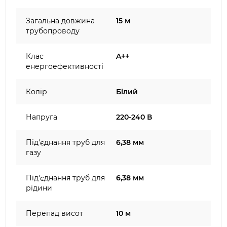
Загальна довжина
15 м
трубопроводу
Клас
A++
енергоефективності
Колір
Білий
Напруга
220-240 В
Під'єднання труб для
6,38 мм
газу
Під'єднання труб для
6,38 мм
рідини
Перепад висот
10 м