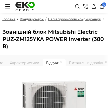
0
Головна
Кондиціонери
Напівпромислові кондиціонери
З
Зовнішній блок Mitsubishi Electric
PUZ-ZM125YKA POWER Inverter (380
В)
0
0
ис
Характеристики
Відгуки
Питання - відповідь