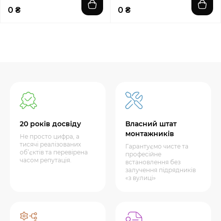
0 ₴
0 ₴
20 років досвіду
Власний штат
монтажників
Не просто цифра, а
тисячі реалізованих
Гарантуємо чисте та
об’єктів та перевірена
професійне
часом репутація.
встановлення без
залучення підрядників
«з вулиці»