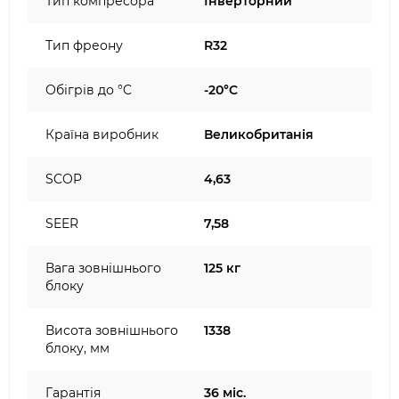
Тип компресора
Інверторний
Тип фреону
R32
Обігрів до °C
-20°C
Країна виробник
Великобританія
SCOP
4,63
SEER
7,58
Вага зовнішнього
125 кг
блоку
Висота зовнішнього
1338
блоку, мм
Гарантія
36 міс.