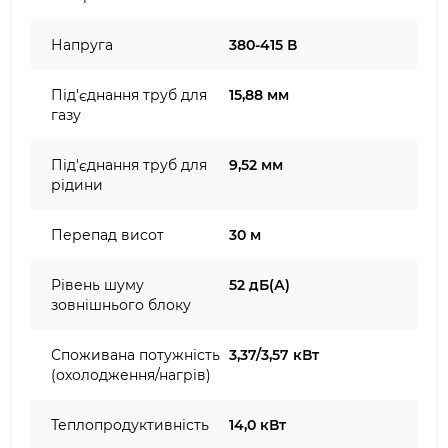
Напруга
380-415 В
Під'єднання труб для
15,88 мм
газу
Під'єднання труб для
9,52 мм
рідини
Перепад висот
30 м
Рівень шуму
52 дБ(А)
зовнішнього блоку
Споживана потужність
3,37/3,57 кВт
(охолодження/нагрів)
Теплопродуктивність
14,0 кВт