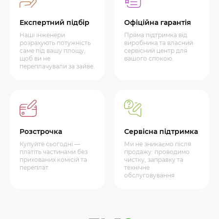
Експертний підбір
Офіційна гарантія
Наші інженери
Пряма підтримка від
розрахують потужність
виробника та власний
саме під вашу площу,
сервісний центр для
щоб ви не
вашого спокою.
переплачували за зайве.
Розстрочка
Сервісна підтримка
Купуйте сьогодні —
Ми не зникаємо після
платіть частинами без
продажу: проводимо
прихованих комісій та
чистку, заправку та
переплат.
технічне
обслуговування