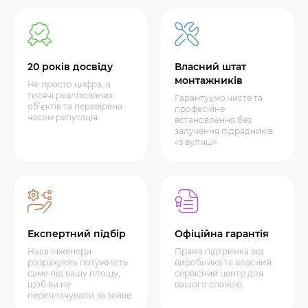
20 років досвіду
Власний штат
монтажників
Не просто цифра, а
тисячі реалізованих
Гарантуємо чисте та
об’єктів та перевірена
професійне
часом репутація.
встановлення без
залучення підрядників
«з вулиці»
Експертний підбір
Офіційна гарантія
Наші інженери
Пряма підтримка від
розрахують потужність
виробника та власний
саме під вашу площу,
сервісний центр для
щоб ви не
вашого спокою.
переплачували за зайве.