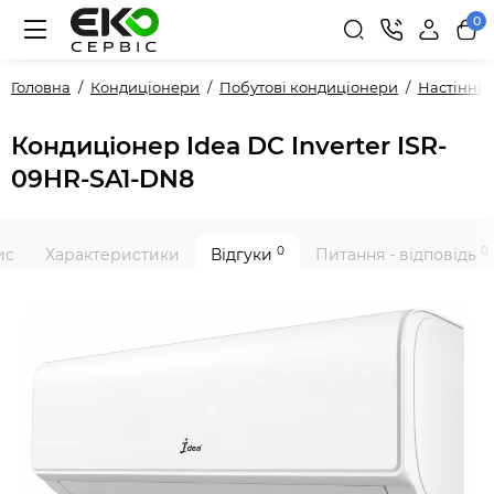
0
Головна
Кондиціонери
Побутові кондиціонери
Настінні
Кондиціонер Idea DC Inverter ISR-
09HR-SA1-DN8
0
0
ис
Характеристики
Відгуки
Питання - відповідь