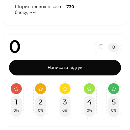
Ширина зовнішнього
730
блоку, мм
0
0
Написати відгук
1
2
3
4
5
0%
0%
0%
0%
0%