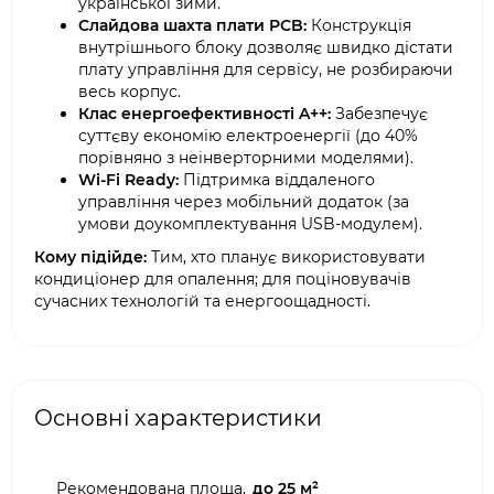
української зими.
Слайдова шахта плати PCB:
Конструкція
внутрішнього блоку дозволяє швидко дістати
плату управління для сервісу, не розбираючи
весь корпус.
Клас енергоефективності A++:
Забезпечує
суттєву економію електроенергії (до 40%
порівняно з неінверторними моделями).
Wi-Fi Ready:
Підтримка віддаленого
управління через мобільний додаток (за
умови доукомплектування USB-модулем).
Кому підійде:
Тим, хто планує використовувати
кондиціонер для опалення; для поціновувачів
сучасних технологій та енергоощадності.
Основні характеристики
Рекомендована площа,
до 25 м²