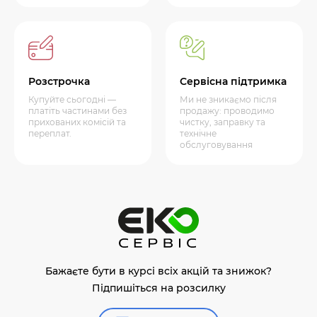
Розстрочка
Сервісна підтримка
Купуйте сьогодні —
Ми не зникаємо після
платіть частинами без
продажу: проводимо
прихованих комісій та
чистку, заправку та
переплат.
технічне
обслуговування
Бажаєте бути в курсі всіх акцій та знижок?
Підпишіться на розсилку